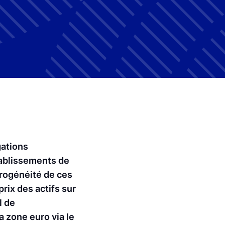
gations
tablissements de
érogénéité de ces
prix des actifs sur
l de
a zone euro via le