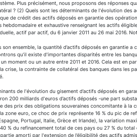
stème. Plus précisément, nous proposons des réponses quant
atéral ? (2) Quels sont les déterminants de l'évolution des 
risque de crédit des actifs déposés en garantie des opérati
 hebdomadaire et exhaustive renseignant les actifs éligible
uelle, actif par actif, du 6 janvier 2011 au 26 mai 2016. No
 son ensemble, la quantité d’actifs déposés en garantie a 
rons qu'il existe d'importantes disparités entre les banq
 à un moment ou un autre entre 2011 et 2016. Cela est en part
la crise, la contrainte de collatéral des banques dans les pa
é.
nts de l'évolution du gisement d’actifs déposés en garant
ron 200 milliards d'euros d’actifs déposés -une part substa
ute des prix des obligations souveraines concomitante à la 
a zone euro, ce choc de prix représente 16 % du pic de ref
Espagne, Portugal, Italie, Grèce et Irlande), la variation m
it 40 % du refinancement total de ces pays ou 27 % du total
artie amorti par l'extension de l’éligibilité des actifs adm