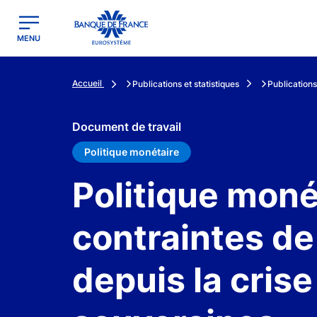
egion
Banque de France - Menu Principal
MENU
Accueil
Publications et statistiques
Publications
Document de travail
Politique monétaire
Politique moné
contraintes de 
depuis la cris