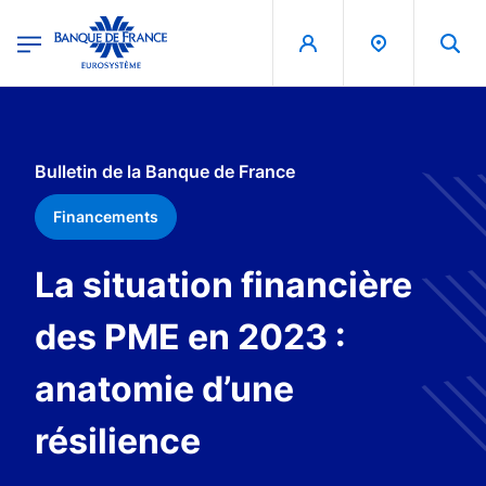
egion
Banque de France - Menu Principal
Aller au contenu principal
Bulletin de la Banque de France
Financements
La situation financière
des PME en 2023 :
anatomie d’une
résilience