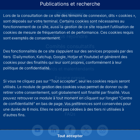
Publications et recherche
Statistiques
Lors de la consultation de ce site des témoins de connexion, dits « cookies »,
sont déposés sur votre terminal. Certains cookies sont nécessaires au
Actualités et événements
fonctionnement de ce site, aussi la gestion de ce site requiert l’utilisation de
cookies de mesure de fréquentation et de performance. Ces cookies requis
Nous rejoindre
sont exemptés de consentement.
Comités consultatifs
Des fonctionnalités de ce site s’appuient sur des services proposés par des
tiers (Dailymotion, Katchup, Google, Hotjar et Youtube) et génèrent des
Footer secondary menu
Nous contacter
cookies pour des finalités qui leur sont propres, conformément à leur
politique de confidentialité.
Sourds et malentendants
Espace presse
Si vous ne cliquez pas sur "Tout accepter", seul les cookies requis seront
La direction des Achats
utilisés. Le module de gestion des cookies vous permet de donner ou de
retirer votre consentement, soit globalement soit finalité par finalité. Vous
Services Publics +
pouvez retrouver ce module à tout moment en cliquant sur l’onglet "Centre
de confidentialité" en bas de page. Vos préférences sont conservées pour
Glossaire
une durée de 6 mois. Elles ne sont pas cédées à des tiers ni utilisées à
FAQs
d'autres fins.
Tout accepter