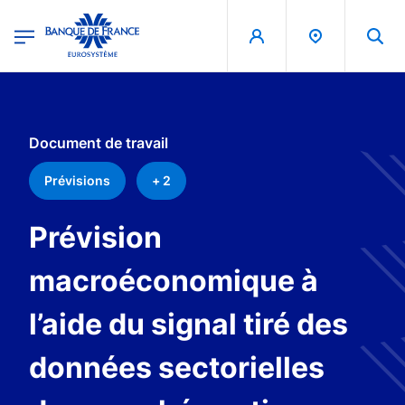
egion
Banque de France - Menu Principal
Aller au contenu principal
Document de travail
Prévisions
+ 2
Prévision
macroéconomique à
l’aide du signal tiré des
données sectorielles