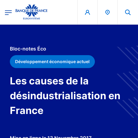
egion
Banque de France - Menu Principal
Aller au contenu principal
Bloc-notes Éco
Développement économique actuel
Les causes de la
désindustrialisation en
France