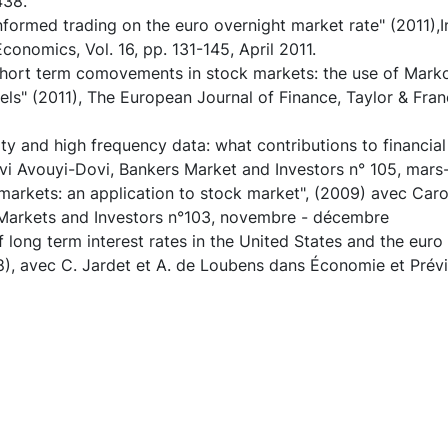
438.
informed trading on the euro overnight market rate" (2011),I
conomics, Vol. 16, pp. 131-145, April 2011.
short term comovements in stock markets: the use of Mark
ls" (2011), The European Journal of Finance, Taylor & Franc
lity and high frequency data: what contributions to financial
vi Avouyi-Dovi, Bankers Market and Investors n° 105, mars-
markets: an application to stock market", (2009) avec Caro
 Markets and Investors n°103, novembre - décembre
 long term interest rates in the United States and the euro 
), avec C. Jardet et A. de Loubens dans Économie et Prév