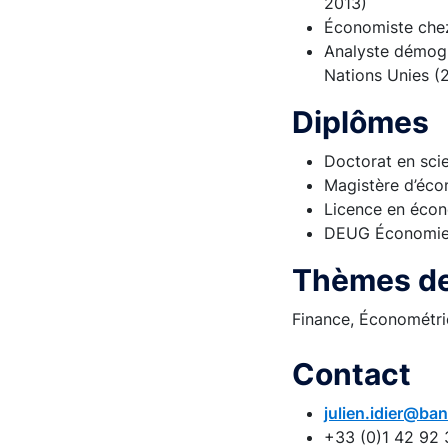
2013)
Économiste chez
Analyste démogr
Nations Unies (
Diplômes
Doctorat en sci
Magistère d’éco
Licence en écon
DEUG Économie e
Thèmes de
Finance, Économétrie
Contact
julien.idier@ba
+33 (0)1 42 92 