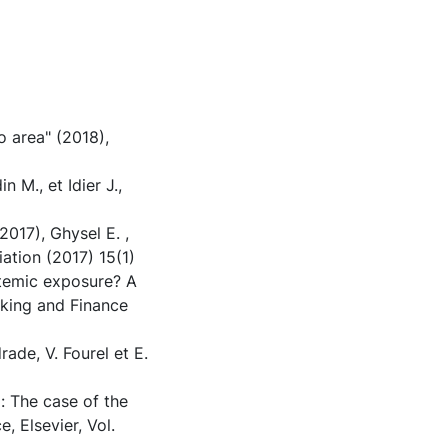
o area" (2018),
n M., et Idier J.,
017), Ghysel E. ,
iation (2017) 15(1)
stemic exposure? A
anking and Finance
rade, V. Fourel et E.
: The case of the
 Elsevier, Vol.