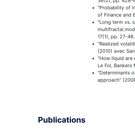
36(2), pp. 428-
"Probability of 
of Finance and E
"Long term vs. 
multifractal
mode
17(1), pp. 27-48.
"Realized volati
(2010) avec San
"How liquid are 
Le Fol, Bankers
"Determinants of
approach" (2008
Publications