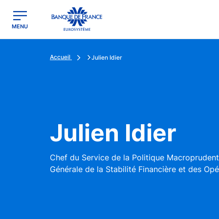
egion
Banque de France - Menu Principal
MENU
Accueil
Julien Idier
Julien Idier
Chef du Service de la Politique Macroprudentiel
Générale de la Stabilité Financière et des Opé