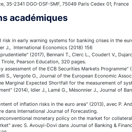
ce, 35-2341 DGO-DSF-SMF, 75049 Paris Cedex 01, France
ons académiques
risk in early warning systems for banking crises in the eur
ier J., International Economics (2018) 156
rudentielle" (2017), Bennani T., Clerc L., Coudert V., Dujardi
 Tirole, Pearson Education, 320 pages.
cy assessment of the ECB Securities Markets Programme" (2
elli S., Vergote O., Journal of the European Economic Assoc
the Marginal Expected Shortfall for the measurement of sy
ment" (2014), Idier J., Lamé G., Mésonnier J., Journal of B
ntent of inflation risks in the euro area" (2013), avec P. And
re dans International Journal of Forecasting.
nconventional monetary policy on the market for collateral
et" avec S. Avouyi-Dovi dans Journal of Banking & Finance,