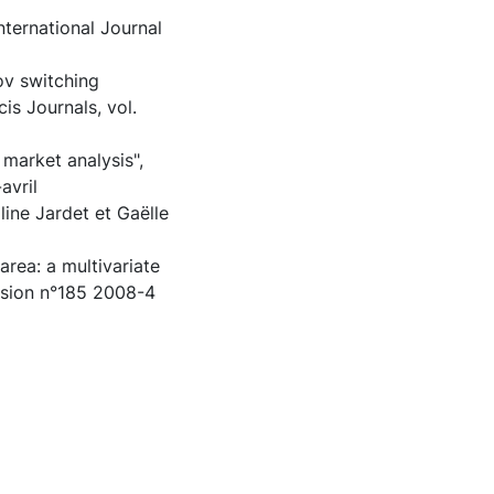
nternational Journal
ov switching
is Journals, vol.
 market analysis",
avril
line Jardet et Gaëlle
area: a multivariate
ision n°185 2008-4