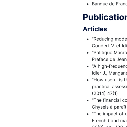
Banque de Fran
Publicati
Articles
"Reducing model 
Coudert V. et Id
"Politique Macrop
Préface de Jean
"A high-frequen
Idier J., Mangan
"How useful is 
practical assess
(2014) 47(1)
"The financial co
Ghysels à paraît
"The impact of u
French bond mark