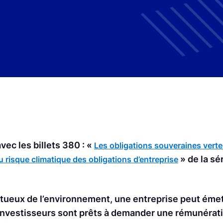
avec les billets 380 : «
Les obligations souveraines verte
» de la sé
u risque climatique des obligations d’entreprise
tueux de l’environnement, une entreprise peut éme
s investisseurs sont prêts à demander une rémunéra