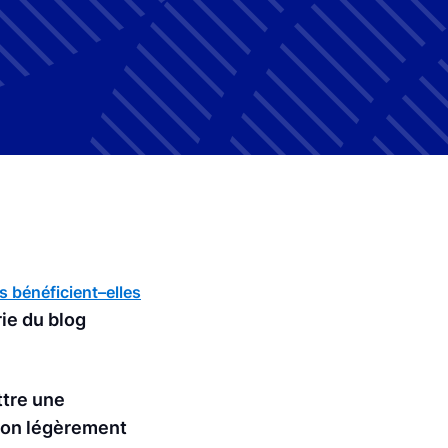
s bénéficient–elles
rie du blog
ttre une
tion légèrement