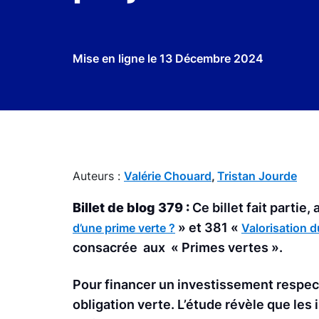
Mise en ligne le
13 Décembre 2024
Auteurs :
Valérie Chouard
,
Tristan Jourde
Billet de blog 379 :
Ce billet fait partie, 
» et 381 «
d’une prime verte ?
Valorisation d
consacrée aux « Primes vertes ».
Pour financer un investissement respec
obligation verte. L’étude révèle que le