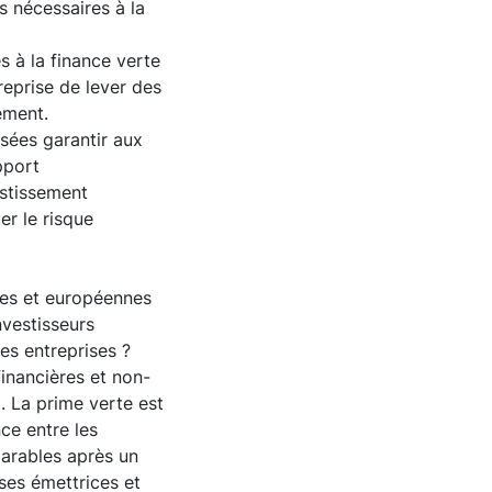
s nécessaires à la
s à la finance verte
reprise de lever des
ement.
nsées garantir aux
pport
estissement
er le risque
ises et européennes
nvestisseurs
es entreprises ?
financières et non-
. La prime verte est
ce entre les
parables après un
ses émettrices et