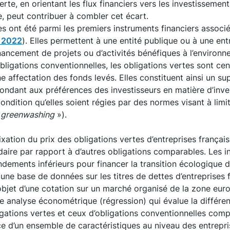
rte, en orientant les flux financiers vers les investissement
e, peut contribuer à combler cet écart.
es ont été parmi les premiers instruments financiers associé
, 2022
). Elles permettent à une entité publique ou à une ent
nancement de projets ou d’activités bénéfiques à l’environn
ligations conventionnelles, les obligations vertes sont ce
ne affectation des fonds levés. Elles constituent ainsi un su
ondant aux préférences des investisseurs en matière d’inv
ndition qu’elles soient régies par des normes visant à limit
«
greenwashing
»).
fixation du prix des obligations vertes d’entreprises frança
aire par rapport à d’autres obligations comparables. Les i
ndements inférieurs pour financer la transition écologique d
 une base de données sur les titres de dettes d’entreprises 
l’objet d’une cotation sur un marché organisé de la zone euro
ne analyse économétrique (régression) qui évalue la différen
gations vertes et ceux d’obligations conventionnelles com
nce d’un ensemble de caractéristiques au niveau des entrepri