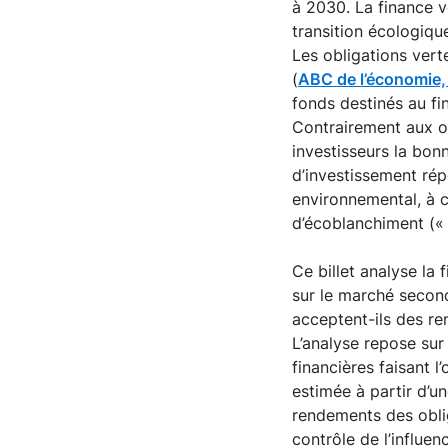
à 2030. La finance ve
transition écologiqu
Les obligations vert
(
ABC de l’économie
fonds destinés au fi
Contrairement aux ob
investisseurs la bon
d’investissement rép
environnemental, à co
d’écoblanchiment (
Ce billet analyse la 
sur le marché second
acceptent-ils des re
L’analyse repose sur
financières faisant 
estimée à partir d’u
rendements des obli
contrôle de l’influe