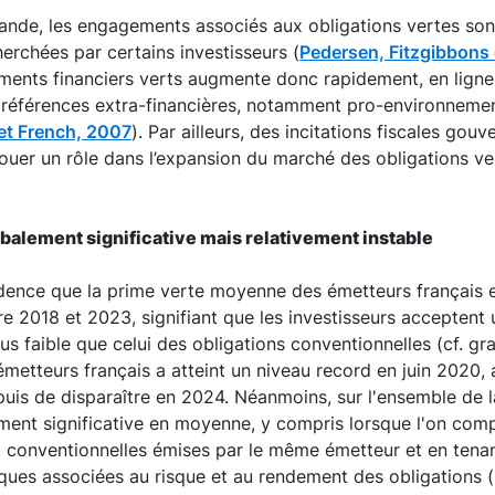
ande, les engagements associés aux obligations vertes son
herchées par certains investisseurs (
Pedersen, Fitzgibbons
ments financiers verts augmente donc rapidement, en ligne
éférences extra-financières, notamment pro-environnemen
et French, 2007
). Par ailleurs, des incitations fiscales gou
uer un rôle dans l’expansion du marché des obligations ve
balement significative mais relativement instable
idence que la prime verte moyenne des émetteurs français e
ntre 2018 et 2023, signifiant que les investisseurs accepten
us faible que celui des obligations conventionnelles (cf. gr
etteurs français a atteint un niveau record en juin 2020, 
uis de disparaître en 2024. Néanmoins, sur l'ensemble de l
ement significative en moyenne, y compris lorsque l'on com
et conventionnelles émises par le même émetteur et en ten
iques associées au risque et au rendement des obligations 