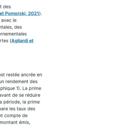
t des
 et Pomorski, 2021
).
 avec le
tales, des
vernementales
rtes (
Agliardi et
st restée ancrée en
t un rendement des
aphique 1). La prime
avant de se réduire
a période, la prime
pare les taux des
ant compte de
(montant émis,