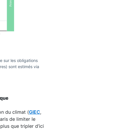
 sur les obligations
res) sont estimés via
ique
n du climat (
GIEC
,
ris de limiter le
lus que tripler d’ici