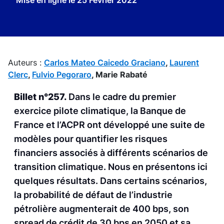
Mise en ligne le
25 Février 2022
Auteurs :
Carlos Mateo Caicedo Graciano
,
Laurent
Clerc
,
Fulvio Pegoraro
,
Marie Rabaté
Billet n°257.
Dans le cadre du premier
exercice pilote climatique, la Banque de
France et l’ACPR ont développé une suite de
modèles pour quantifier les risques
financiers associés à différents scénarios de
transition climatique. Nous en présentons ici
quelques résultats. Dans certains scénarios,
la probabilité de défaut de l’industrie
pétrolière augmenterait de 400 bps, son
spread de crédit de 30 bps en 2050 et sa