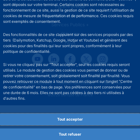
sont déposés sur votre terminal. Certains cookies sont nécessaires au
Espace presse
fonctionnement de ce site, aussi la gestion de ce site requiert l’utilisation de
La direction des Achats
cookies de mesure de fréquentation et de performance. Ces cookies requis
sont exemptés de consentement.
Services Publics +
Glossaire
Des fonctionnalités de ce site s’appuient sur des services proposés par des
tiers (Dailymotion, Katchup, Google, Hotjar et Youtube) et génèrent des
FAQs
cookies pour des finalités qui leur sont propres, conformément à leur
politique de confidentialité.
Si vous ne cliquez pas sur "Tout accepter", seul les cookies requis seront
utilisés. Le module de gestion des cookies vous permet de donner ou de
Footer legal notice menu
Mentions légales
Accessibilité partiellement conforme
Aide
retirer votre consentement, soit globalement soit finalité par finalité. Vous
pouvez retrouver ce module à tout moment en cliquant sur l’onglet "Centre
Protection des données
Gestion des cookies
Plan du site
de confidentialité" en bas de page. Vos préférences sont conservées pour
une durée de 6 mois. Elles ne sont pas cédées à des tiers ni utilisées à
©2026 Banque de France
d'autres fins.
Tout accepter
Tout refuser