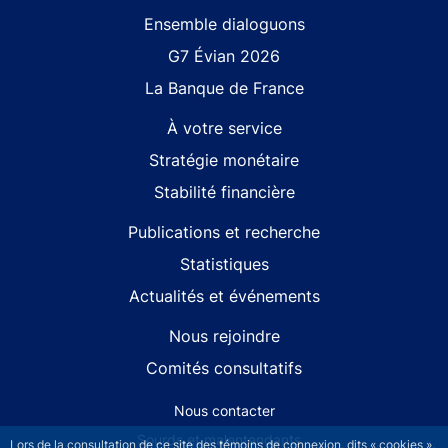
Site navigation
Ensemble dialoguons
G7 Évian 2026
La Banque de France
À votre service
Stratégie monétaire
Stabilité financière
Publications et recherche
Statistiques
Actualités et événements
Nous rejoindre
Comités consultatifs
Footer secondary menu
Nous contacter
Sourds et malentendants
Lors de la consultation de ce site des témoins de connexion, dits « cookies »,