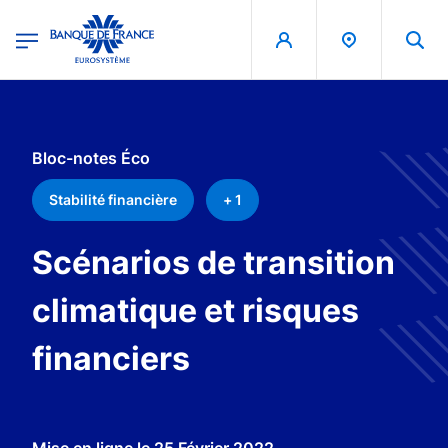
egion
Banque de France - Menu Principal
Aller au contenu principal
Bloc-notes Éco
Stabilité financière
+ 1
Scénarios de transition
climatique et risques
financiers