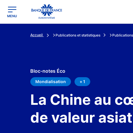
egion
Banque de France - Menu Principal
MENU
Accueil
Publications et statistiques
Publications
Bloc-notes Éco
Mondialisation
+ 1
La Chine au c
de valeur asia