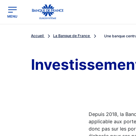
egion
Banque de France - Menu Principal
MENU
Accueil
La Banque de France
Une banque centr
Investissemen
Depuis 2018, la Ban
applicable aux portef
donc pas sur les por