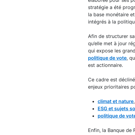
élaborée pour ses po
stratégie a été pro
la base monétaire et
intégrés à la politi
Afin de structurer s
qu’elle met à jour ré
qui expose les grand
politique de vote
, q
est actionnaire.
Ce cadre est décliné 
enjeux prioritaires 
climat et nature
,
ESG et sujets s
politique de vo
Enfin, la Banque de 