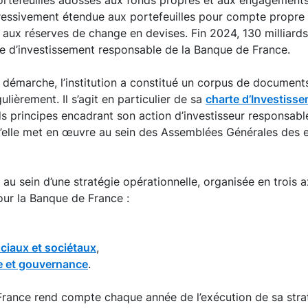
rtefeuilles adossés aux fonds propres et aux engagements d
gressivement étendue aux portefeuilles pour compte propre
 aux réserves de change en devises. Fin 2024, 130 milliards 
que d’investissement responsable de la Banque de France.
a démarche, l’institution a constitué un corpus de document
gulièrement. Il s’agit en particulier de sa
charte d’Investiss
s principes encadrant son action d’investisseur responsable
u’elle met en œuvre au sein des Assemblées Générales des e
au sein d’une stratégie opérationnelle, organisée en trois a
pour la Banque de France :
ociaux et sociétaux
,
te et gouvernance
.
France rend compte chaque année de l’exécution de sa strat