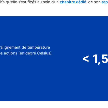
s qu’elle s’est fixés au sein d’un
chapitre dédié
de son
rap
d’alignement de température
(en degré Celsius)
< 1,