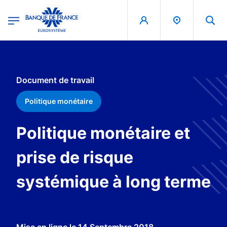
egion
Banque de France - Menu Principal
Aller au contenu principal
Document de travail
Politique monétaire
Politique monétaire et
prise de risque
systémique à long terme