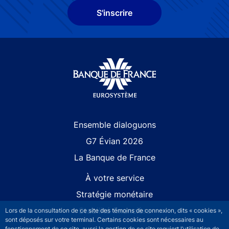
S'inscrire
Site navigation
Ensemble dialoguons
G7 Évian 2026
La Banque de France
À votre service
Stratégie monétaire
Stabilité financière
Lors de la consultation de ce site des témoins de connexion, dits « cookies »,
sont déposés sur votre terminal. Certains cookies sont nécessaires au
fonctionnement de ce site, aussi la gestion de ce site requiert l’utilisation de