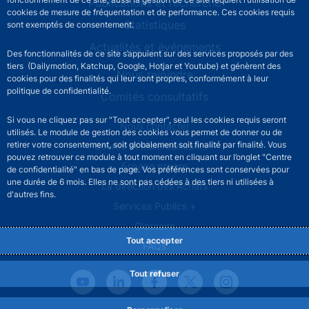
Publications et recherche
cookies de mesure de fréquentation et de performance. Ces cookies requis
Statistiques
sont exemptés de consentement.
Actualités et événements
Des fonctionnalités de ce site s’appuient sur des services proposés par des
tiers (Dailymotion, Katchup, Google, Hotjar et Youtube) et génèrent des
Nous rejoindre
cookies pour des finalités qui leur sont propres, conformément à leur
politique de confidentialité.
Comités consultatifs
Si vous ne cliquez pas sur "Tout accepter", seul les cookies requis seront
Footer secondary menu
Nous contacter
utilisés. Le module de gestion des cookies vous permet de donner ou de
retirer votre consentement, soit globalement soit finalité par finalité. Vous
Sourds et malentendants
pouvez retrouver ce module à tout moment en cliquant sur l’onglet "Centre
Espace presse
de confidentialité" en bas de page. Vos préférences sont conservées pour
une durée de 6 mois. Elles ne sont pas cédées à des tiers ni utilisées à
La direction des Achats
d'autres fins.
Services Publics +
Glossaire
Tout accepter
FAQs
Tout refuser