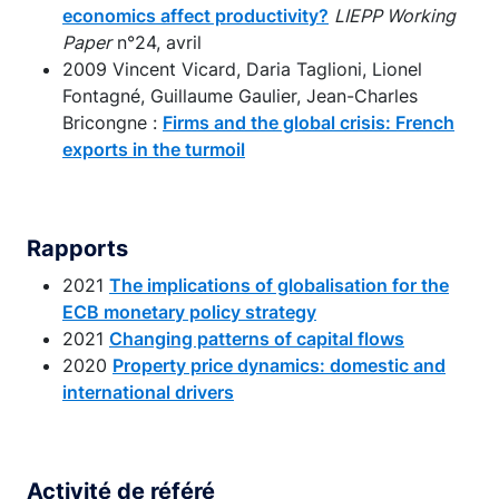
economics affect productivity?
LIEPP Working
Paper
n°24, avril
2009 Vincent Vicard, Daria Taglioni, Lionel
Fontagné, Guillaume Gaulier, Jean-Charles
Bricongne :
Firms and the global crisis: French
exports in the turmoil
Rapports
2021
The implications of globalisation for the
ECB monetary policy strategy
2021
Changing patterns of capital flows
2020
Property price dynamics: domestic and
international drivers
Activité de référé