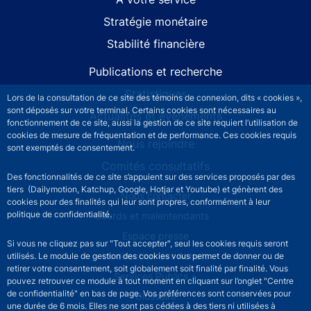
Stratégie monétaire
Stabilité financière
Publications et recherche
Statistiques
Lors de la consultation de ce site des témoins de connexion, dits « cookies »,
sont déposés sur votre terminal. Certains cookies sont nécessaires au
Actualités et événements
fonctionnement de ce site, aussi la gestion de ce site requiert l’utilisation de
cookies de mesure de fréquentation et de performance. Ces cookies requis
Nous rejoindre
sont exemptés de consentement.
Comités consultatifs
Des fonctionnalités de ce site s’appuient sur des services proposés par des
tiers (Dailymotion, Katchup, Google, Hotjar et Youtube) et génèrent des
Footer secondary menu
Nous contacter
cookies pour des finalités qui leur sont propres, conformément à leur
politique de confidentialité.
Sourds et malentendants
Espace presse
Si vous ne cliquez pas sur "Tout accepter", seul les cookies requis seront
La direction des Achats
utilisés. Le module de gestion des cookies vous permet de donner ou de
retirer votre consentement, soit globalement soit finalité par finalité. Vous
Services Publics +
pouvez retrouver ce module à tout moment en cliquant sur l’onglet "Centre
de confidentialité" en bas de page. Vos préférences sont conservées pour
Glossaire
une durée de 6 mois. Elles ne sont pas cédées à des tiers ni utilisées à