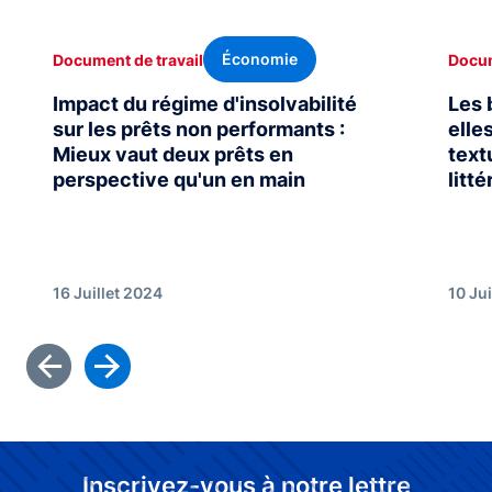
Économie
Document de travail
Docum
Impact du régime d'insolvabilité
Les 
sur les prêts non performants :
elle
Mieux vaut deux prêts en
text
perspective qu'un en main
litté
16 Juillet 2024
10 Ju
Inscrivez-vous à notre lettre