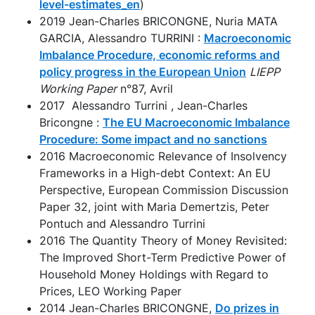
level-estimates_en
)
2019 Jean-Charles BRICONGNE, Nuria MATA
GARCIA, Alessandro TURRINI :
Macroeconomic
Imbalance Procedure, economic reforms and
policy progress in the European Union
LIEPP
Working Paper
n°87, Avril
2017 Alessandro Turrini , Jean-Charles
Bricongne :
The EU Macroeconomic Imbalance
Procedure: Some impact and no sanctions
2016 Macroeconomic Relevance of Insolvency
Frameworks in a High-debt Context: An EU
Perspective, European Commission Discussion
Paper 32, joint with Maria Demertzis, Peter
Pontuch and Alessandro Turrini
2016 The Quantity Theory of Money Revisited:
The Improved Short-Term Predictive Power of
Household Money Holdings with Regard to
Prices, LEO Working Paper
2014 Jean-Charles BRICONGNE,
Do prizes in