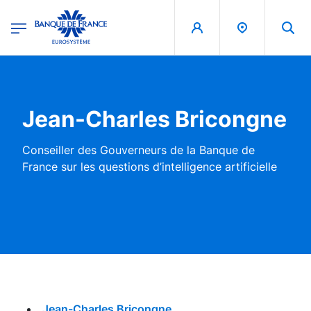
egion
Banque de France - Menu Principal
Aller au contenu principal
Jean-Charles Bricongne
Conseiller des Gouverneurs de la Banque de
France sur les questions d’intelligence artificielle
Jean-Charles Bricongne