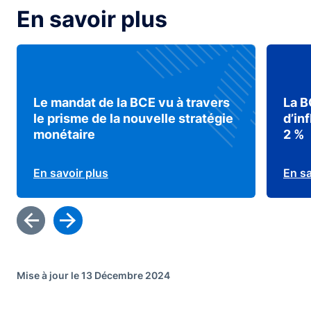
En savoir plus
Le mandat de la BCE vu à travers
La B
le prisme de la nouvelle stratégie
d’in
monétaire
2 %
En savoir plus
En sa
Mise à jour le 13 Décembre 2024