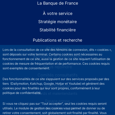
La Banque de France
À votre service
Stratégie monétaire
Stabilité financière
Publications et recherche
Statistiques
Lors de la consultation de ce site des témoins de connexion, dits « cookies »,
sont déposés sur votre terminal. Certains cookies sont nécessaires au
Actualités et événements
fonctionnement de ce site, aussi la gestion de ce site requiert l’utilisation de
cookies de mesure de fréquentation et de performance. Ces cookies requis
Nous rejoindre
sont exemptés de consentement.
Comités consultatifs
Des fonctionnalités de ce site s’appuient sur des services proposés par des
tiers (Dailymotion, Katchup, Google, Hotjar et Youtube) et génèrent des
Footer secondary menu
Nous contacter
cookies pour des finalités qui leur sont propres, conformément à leur
politique de confidentialité.
Sourds et malentendants
Espace presse
Si vous ne cliquez pas sur "Tout accepter", seul les cookies requis seront
La direction des Achats
utilisés. Le module de gestion des cookies vous permet de donner ou de
retirer votre consentement, soit globalement soit finalité par finalité. Vous