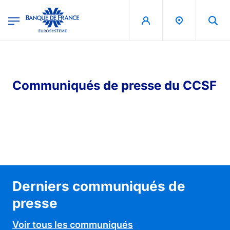
egion
Banque de France - Menu Principal
Aller au contenu principal
Communiqués de presse du CCSF
Derniers communiqués de
presse
Voir tous les communiqués