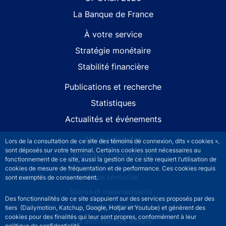
La Banque de France
À votre service
Stratégie monétaire
Stabilité financière
Publications et recherche
Statistiques
Actualités et événements
Nous rejoindre
Lors de la consultation de ce site des témoins de connexion, dits « cookies »,
sont déposés sur votre terminal. Certains cookies sont nécessaires au
Comités consultatifs
fonctionnement de ce site, aussi la gestion de ce site requiert l’utilisation de
cookies de mesure de fréquentation et de performance. Ces cookies requis
Footer secondary menu
Nous contacter
sont exemptés de consentement.
Sourds et malentendants
Des fonctionnalités de ce site s’appuient sur des services proposés par des
Espace presse
tiers (Dailymotion, Katchup, Google, Hotjar et Youtube) et génèrent des
cookies pour des finalités qui leur sont propres, conformément à leur
La direction des Achats
politique de confidentialité.