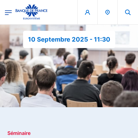
egion
Banque de France - Menu Principal
Aller au contenu principal
10 Septembre 2025 - 11:30
Séminaire