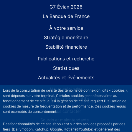
G7 Évian 2026
La Banque de France
À votre service
Stratégie monétaire
Stabilité financière
Publications et recherche
Statistiques
Actualités et événements
Nous rejoindre
Lors de la consultation de ce site des témoins de connexion, dits « cookies »,
sont déposés sur votre terminal. Certains cookies sont nécessaires au
Comités consultatifs
fonctionnement de ce site, aussi la gestion de ce site requiert l’utilisation de
cookies de mesure de fréquentation et de performance. Ces cookies requis
Footer secondary menu
Nous contacter
sont exemptés de consentement.
Sourds et malentendants
Des fonctionnalités de ce site s’appuient sur des services proposés par des
Espace presse
tiers (Dailymotion, Katchup, Google, Hotjar et Youtube) et génèrent des