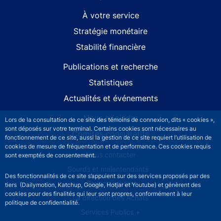
À votre service
Stratégie monétaire
Stabilité financière
Publications et recherche
Statistiques
Actualités et événements
Nous rejoindre
Lors de la consultation de ce site des témoins de connexion, dits « cookies »,
sont déposés sur votre terminal. Certains cookies sont nécessaires au
Comités consultatifs
fonctionnement de ce site, aussi la gestion de ce site requiert l’utilisation de
cookies de mesure de fréquentation et de performance. Ces cookies requis
Footer secondary menu
Nous contacter
sont exemptés de consentement.
Sourds et malentendants
Des fonctionnalités de ce site s’appuient sur des services proposés par des
Espace presse
tiers (Dailymotion, Katchup, Google, Hotjar et Youtube) et génèrent des
cookies pour des finalités qui leur sont propres, conformément à leur
La direction des Achats
politique de confidentialité.
Services Publics +