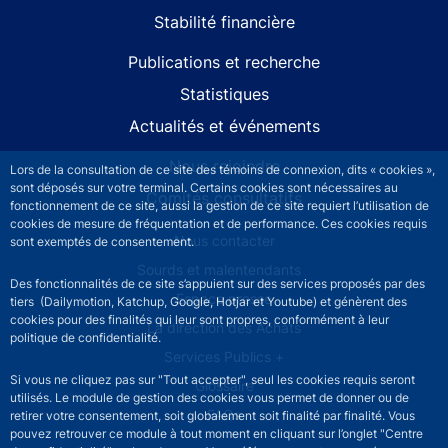
Stabilité financière
Publications et recherche
Statistiques
Actualités et événements
Nous rejoindre
Lors de la consultation de ce site des témoins de connexion, dits « cookies »,
sont déposés sur votre terminal. Certains cookies sont nécessaires au
Comités consultatifs
fonctionnement de ce site, aussi la gestion de ce site requiert l’utilisation de
cookies de mesure de fréquentation et de performance. Ces cookies requis
Footer secondary menu
Nous contacter
sont exemptés de consentement.
Sourds et malentendants
Des fonctionnalités de ce site s’appuient sur des services proposés par des
Espace presse
tiers (Dailymotion, Katchup, Google, Hotjar et Youtube) et génèrent des
cookies pour des finalités qui leur sont propres, conformément à leur
La direction des Achats
politique de confidentialité.
Services Publics +
Si vous ne cliquez pas sur "Tout accepter", seul les cookies requis seront
Glossaire
utilisés. Le module de gestion des cookies vous permet de donner ou de
FAQs
retirer votre consentement, soit globalement soit finalité par finalité. Vous
pouvez retrouver ce module à tout moment en cliquant sur l’onglet "Centre