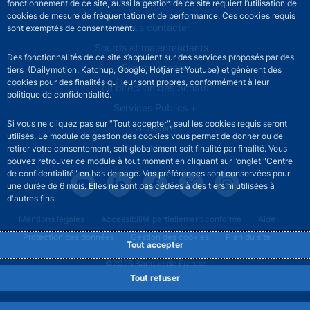
fonctionnement de ce site, aussi la gestion de ce site requiert l’utilisation de
cookies de mesure de fréquentation et de performance. Ces cookies requis
Footer secondary menu
Nous contacter
sont exemptés de consentement.
Sourds et malentendants
Des fonctionnalités de ce site s’appuient sur des services proposés par des
Espace presse
tiers (Dailymotion, Katchup, Google, Hotjar et Youtube) et génèrent des
cookies pour des finalités qui leur sont propres, conformément à leur
La direction des Achats
politique de confidentialité.
Services Publics +
Si vous ne cliquez pas sur "Tout accepter", seul les cookies requis seront
Glossaire
utilisés. Le module de gestion des cookies vous permet de donner ou de
FAQs
retirer votre consentement, soit globalement soit finalité par finalité. Vous
pouvez retrouver ce module à tout moment en cliquant sur l’onglet "Centre
de confidentialité" en bas de page. Vos préférences sont conservées pour
une durée de 6 mois. Elles ne sont pas cédées à des tiers ni utilisées à
d'autres fins.
Footer legal notice menu
Mentions légales
Accessibilité partiellement conforme
Aide
Protection des données
Gestion des cookies
Plan du site
Tout accepter
©2026 Banque de France
Tout refuser