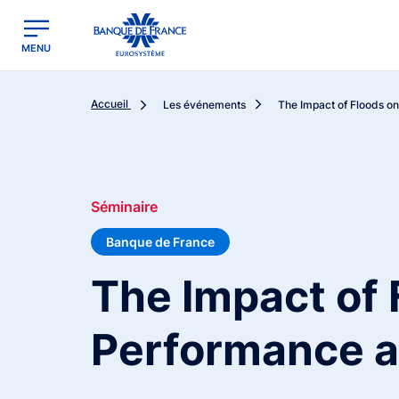
egion
Banque de France - Menu Principal
MENU
Accueil
Les événements
The Impact of Floods on
Séminaire
Banque de France
The Impact of 
Performance a