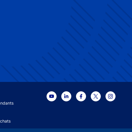
 menu
endants
Achats
+