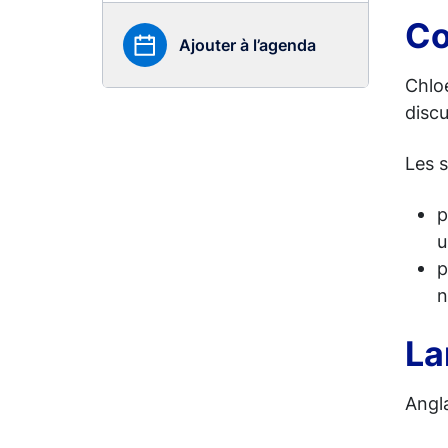
Co
Ajouter à l’agenda
Chloé
disc
Les 
p
p
La
Angl