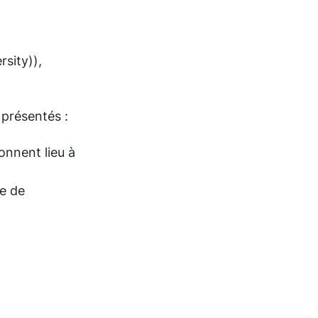
sity)),
présentés :
donnent lieu à
e de