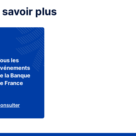
 savoir plus
ous les
vénements
e la Banque
e France
onsulter