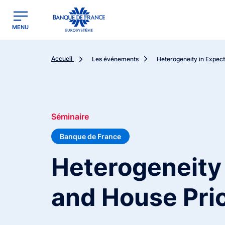
egion
Banque de France - Menu Principal
MENU
Accueil
Les événements
Heterogeneity in Expect
Séminaire
Banque de France
Heterogeneity 
and House Pri