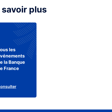
 savoir plus
ous les
vénements
e la Banque
e France
onsulter