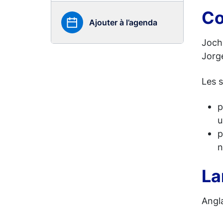
Co
Ajouter à l’agenda
Joch
Jorg
Les 
p
p
La
Angl