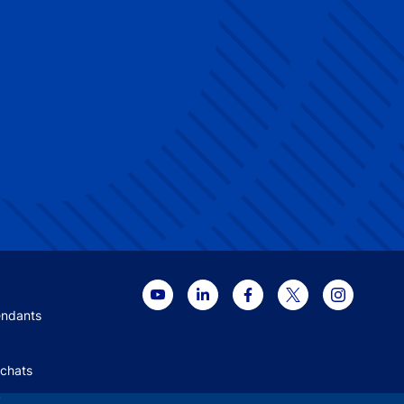
 menu
endants
Achats
+