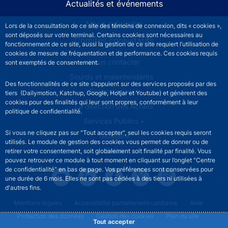
Actualités et événements
Nous rejoindre
Lors de la consultation de ce site des témoins de connexion, dits « cookies »,
sont déposés sur votre terminal. Certains cookies sont nécessaires au
Comités consultatifs
fonctionnement de ce site, aussi la gestion de ce site requiert l’utilisation de
cookies de mesure de fréquentation et de performance. Ces cookies requis
Footer secondary menu
Nous contacter
sont exemptés de consentement.
Sourds et malentendants
Des fonctionnalités de ce site s’appuient sur des services proposés par des
Espace presse
tiers (Dailymotion, Katchup, Google, Hotjar et Youtube) et génèrent des
cookies pour des finalités qui leur sont propres, conformément à leur
La direction des Achats
politique de confidentialité.
Services Publics +
Si vous ne cliquez pas sur "Tout accepter", seul les cookies requis seront
Glossaire
utilisés. Le module de gestion des cookies vous permet de donner ou de
FAQs
retirer votre consentement, soit globalement soit finalité par finalité. Vous
pouvez retrouver ce module à tout moment en cliquant sur l’onglet "Centre
de confidentialité" en bas de page. Vos préférences sont conservées pour
une durée de 6 mois. Elles ne sont pas cédées à des tiers ni utilisées à
d'autres fins.
Footer legal notice menu
Mentions légales
Accessibilité partiellement conforme
Aide
Protection des données
Gestion des cookies
Plan du site
Tout accepter