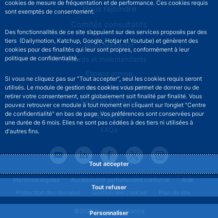
cookies de mesure de fréquentation et de performance. Ces cookies requis
Nous rejoindre
sont exemptés de consentement.
Comités consultatifs
Des fonctionnalités de ce site s’appuient sur des services proposés par des
tiers (Dailymotion, Katchup, Google, Hotjar et Youtube) et génèrent des
Footer secondary menu
Nous contacter
cookies pour des finalités qui leur sont propres, conformément à leur
politique de confidentialité.
Sourds et malentendants
Espace presse
Si vous ne cliquez pas sur "Tout accepter", seul les cookies requis seront
La direction des Achats
utilisés. Le module de gestion des cookies vous permet de donner ou de
retirer votre consentement, soit globalement soit finalité par finalité. Vous
Services Publics +
pouvez retrouver ce module à tout moment en cliquant sur l’onglet "Centre
de confidentialité" en bas de page. Vos préférences sont conservées pour
Glossaire
une durée de 6 mois. Elles ne sont pas cédées à des tiers ni utilisées à
FAQs
d'autres fins.
Tout accepter
Footer legal notice menu
Mentions légales
Accessibilité partiellement conforme
Aide
Tout refuser
Protection des données
Gestion des cookies
Plan du site
©2026 Banque de France
Personnaliser