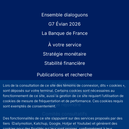
Site navigation
Ensemble dialoguons
G7 Évian 2026
La Banque de France
À votre service
Stratégie monétaire
Stabilité financière
Publications et recherche
Statistiques
Lors de la consultation de ce site des témoins de connexion, dits « cookies »,
sont déposés sur votre terminal. Certains cookies sont nécessaires au
Actualités et événements
fonctionnement de ce site, aussi la gestion de ce site requiert l’utilisation de
cookies de mesure de fréquentation et de performance. Ces cookies requis
Nous rejoindre
sont exemptés de consentement.
Comités consultatifs
Des fonctionnalités de ce site s’appuient sur des services proposés par des
tiers (Dailymotion, Katchup, Google, Hotjar et Youtube) et génèrent des
Footer secondary menu
Nous contacter
cookies pour des finalités qui leur sont propres, conformément à leur