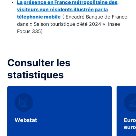
La présence en France métropolitaine des
visiteurs non résidents illustrée par la
téléphonie mobile
( Encadré Banque de France
dans « Saison touristique d’été 2024 », Insee
Focus 335)
Consulter les
statistiques
Webstat
Euro
eur