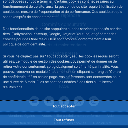
sont déposés sur votre terminal. Certains cookies sont nécessaires au
Actualités et événements
fonctionnement de ce site, aussi la gestion de ce site requiert l’utilisation de
cookies de mesure de fréquentation et de performance. Ces cookies requis
Nous rejoindre
sont exemptés de consentement.
Comités consultatifs
Des fonctionnalités de ce site s’appuient sur des services proposés par des
tiers (Dailymotion, Katchup, Google, Hotjar et Youtube) et génèrent des
Footer secondary menu
Nous contacter
cookies pour des finalités qui leur sont propres, conformément à leur
politique de confidentialité.
Sourds et malentendants
Espace presse
Si vous ne cliquez pas sur "Tout accepter", seul les cookies requis seront
La direction des Achats
utilisés. Le module de gestion des cookies vous permet de donner ou de
retirer votre consentement, soit globalement soit finalité par finalité. Vous
Services Publics +
pouvez retrouver ce module à tout moment en cliquant sur l’onglet "Centre
de confidentialité" en bas de page. Vos préférences sont conservées pour
Glossaire
une durée de 6 mois. Elles ne sont pas cédées à des tiers ni utilisées à
FAQs
d'autres fins.
Tout accepter
Footer legal notice menu
Mentions légales
Accessibilité partiellement conforme
Aide
Tout refuser
Protection des données
Gestion des cookies
Plan du site