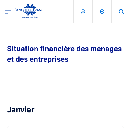
egion
Banque de France - Menu Principal
Aller au contenu principal
Situation financière des ménages
et des entreprises
Janvier