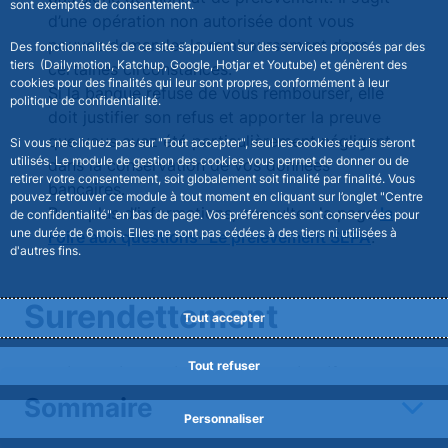
sont exemptés de consentement.
d’une opération non autorisée dont vous
pouvez demander le remboursement dans
Des fonctionnalités de ce site s’appuient sur des services proposés par des
tiers (Dailymotion, Katchup, Google, Hotjar et Youtube) et génèrent des
certaines circonstances.
cookies pour des finalités qui leur sont propres, conformément à leur
Si la banque refuse de vous rembourser, elle
politique de confidentialité.
doit justifier son refus et apporter la preuve
que vous avez été particulièrement négligent
Si vous ne cliquez pas sur "Tout accepter", seul les cookies requis seront
utilisés. Le module de gestion des cookies vous permet de donner ou de
dans la conservation de vos données
retirer votre consentement, soit globalement soit finalité par finalité. Vous
bancaires.
pouvez retrouver ce module à tout moment en cliquant sur l’onglet "Centre
Pour plus d’informations, consultez la page
la
de confidentialité" en bas de page. Vos préférences sont conservées pour
une durée de 6 mois. Elles ne sont pas cédées à des tiers ni utilisées à
Foire aux questions- Le prélèvement SEPA
.
d'autres fins.
Surendettement
Tout accepter
Tout refuser
Existe-t-il des dispositions particulières
pour les personnes victimes de violence
Sommaire
intrafamiliales ?
Personnaliser