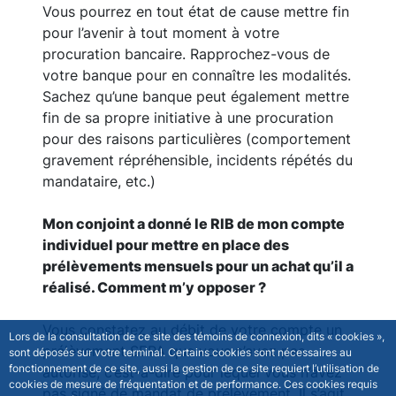
Vous pourrez en tout état de cause mettre fin
pour l’avenir à tout moment à votre
procuration bancaire. Rapprochez-vous de
votre banque pour en connaître les modalités.
Sachez qu’une banque peut également mettre
fin de sa propre initiative à une procuration
pour des raisons particulières (comportement
gravement répréhensible, incidents répétés du
mandataire, etc.)
Mon conjoint a donné le RIB de mon compte
individuel pour mettre en place des
prélèvements mensuels pour un achat qu’il a
réalisé. Comment m’y opposer ?
Vous constatez au débit de votre compte un
Lors de la consultation de ce site des témoins de connexion, dits « cookies »,
prélèvement SEPA que vous n’avez pas
sont déposés sur votre terminal. Certains cookies sont nécessaires au
fonctionnement de ce site, aussi la gestion de ce site requiert l’utilisation de
autorisé, c’est-à-dire pour lequel vous n’avez
cookies de mesure de fréquentation et de performance. Ces cookies requis
pas signé de mandat de prélèvement. Il s’agit