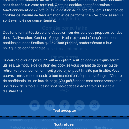
sont déposés sur votre terminal. Certains cookies sont nécessaires au
Actualités et événements
fonctionnement de ce site, aussi la gestion de ce site requiert l’utilisation de
cookies de mesure de fréquentation et de performance. Ces cookies requis
Nous rejoindre
sont exemptés de consentement.
Comités consultatifs
Des fonctionnalités de ce site s’appuient sur des services proposés par des
tiers (Dailymotion, Katchup, Google, Hotjar et Youtube) et génèrent des
Footer secondary menu
Nous contacter
cookies pour des finalités qui leur sont propres, conformément à leur
politique de confidentialité.
Sourds et malentendants
Espace presse
Si vous ne cliquez pas sur "Tout accepter", seul les cookies requis seront
La direction des Achats
utilisés. Le module de gestion des cookies vous permet de donner ou de
retirer votre consentement, soit globalement soit finalité par finalité. Vous
Services Publics +
pouvez retrouver ce module à tout moment en cliquant sur l’onglet "Centre
de confidentialité" en bas de page. Vos préférences sont conservées pour
Glossaire
une durée de 6 mois. Elles ne sont pas cédées à des tiers ni utilisées à
FAQs
d'autres fins.
Tout accepter
Footer legal notice menu
Mentions légales
Accessibilité partiellement conforme
Aide
Tout refuser
Protection des données
Gestion des cookies
Plan du site