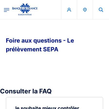
egion
Banque de France - Menu Principal
Aller au contenu principal
Foire aux questions - Le
prélèvement SEPA
Consulter la FAQ
Je souhaite mieux contrôler