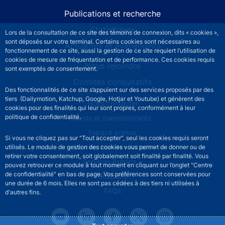
Publications et recherche
Statistiques
Lors de la consultation de ce site des témoins de connexion, dits « cookies »,
sont déposés sur votre terminal. Certains cookies sont nécessaires au
Actualités et événements
fonctionnement de ce site, aussi la gestion de ce site requiert l’utilisation de
cookies de mesure de fréquentation et de performance. Ces cookies requis
Nous rejoindre
sont exemptés de consentement.
Comités consultatifs
Des fonctionnalités de ce site s’appuient sur des services proposés par des
tiers (Dailymotion, Katchup, Google, Hotjar et Youtube) et génèrent des
Footer secondary menu
Nous contacter
cookies pour des finalités qui leur sont propres, conformément à leur
politique de confidentialité.
Sourds et malentendants
Espace presse
Si vous ne cliquez pas sur "Tout accepter", seul les cookies requis seront
La direction des Achats
utilisés. Le module de gestion des cookies vous permet de donner ou de
retirer votre consentement, soit globalement soit finalité par finalité. Vous
Services Publics +
pouvez retrouver ce module à tout moment en cliquant sur l’onglet "Centre
de confidentialité" en bas de page. Vos préférences sont conservées pour
Glossaire
une durée de 6 mois. Elles ne sont pas cédées à des tiers ni utilisées à
FAQs
d'autres fins.