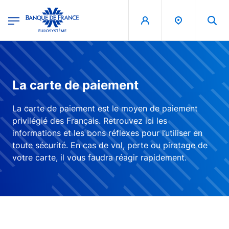
egion
Banque de France - Menu Principal
Aller au contenu principal
La carte de paiement
La carte de paiement est le moyen de paiement
privilégié des Français. Retrouvez ici les
informations et les bons réflexes pour l’utiliser en
toute sécurité. En cas de vol, perte ou piratage de
votre carte, il vous faudra réagir rapidement.