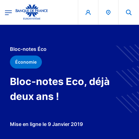
egion
Banque de France - Menu Principal
Aller au contenu principal
Bloc-notes Éco
Économie
Bloc-notes Eco, déjà
deux ans !
Mise en ligne le
9 Janvier 2019