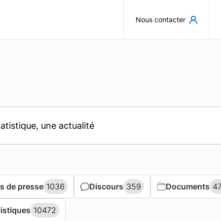
Aller au contenu principal
Nous contacter
 de presse
 de presse
1036
1036
Discours
Discours
359
359
Documents
Documents
4
4
tistiques
tistiques
10472
10472