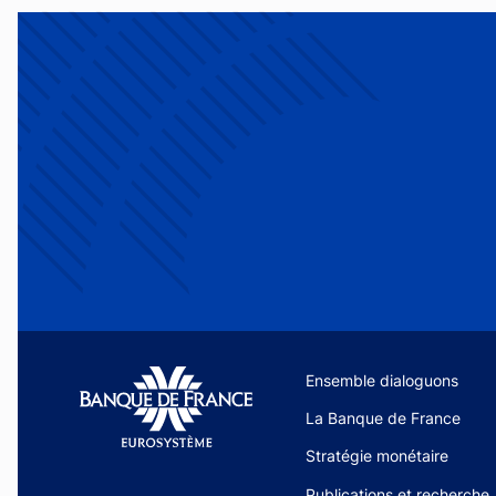
Site navigation
Ensemble dialoguons
La Banque de France
Stratégie monétaire
Publications et recherche