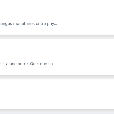
hanges monétaires entre pay...
rt à une autre. Quel que so...
7