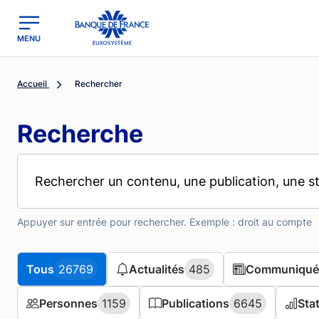
MENU
region
Banque de France - Menu Principal
Accueil
Rechercher
Recherche
Appuyer sur entrée pour rechercher. Exemple : droit au compte
Tous
Tous
26769
26769
Actualités
Actualités
485
485
Communiqués
Communiqués
Personnes
Personnes
1159
1159
Publications
Publications
6645
6645
Sta
Sta