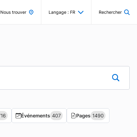
Nous trouver
Langage : FR
Rechercher
716
716
Événements
Événements
407
407
Pages
Pages
1490
1490