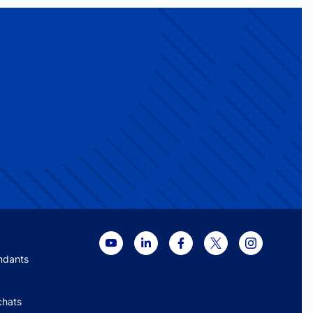
menu
ndants
chats