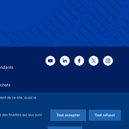
 menu
endants
Achats
+
nt de ce site, aussi la
des finalités qui leur sont
Tout accepter
Tout refuser