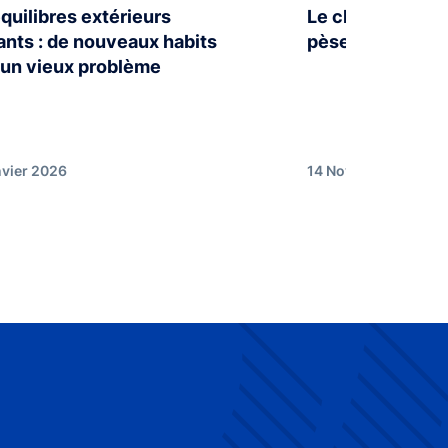
quilibres extérieurs
Le changement 
ants : de nouveaux habits
pèse déjà sur n
 un vieux problème
nvier 2026
14 Novembre 2025