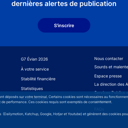
dernières alertes de publication
S'inscrire
Footer secondary
Nous contacter
G7 Évian 2026
Sourds et malent
À votre service
Espace presse
Stabilité financière
La direction des 
Statistiques
Services Publics 
sont déposés sur votre terminal. Certains cookies sont nécessaires au fonctionneme
Nous rejoindre
Glossaire
n et de performance. Ces cookies requis sont exemptés de consentement.
FAQs
rs (Dailymotion, Katchup, Google, Hotjar et Youtube) et génèrent des cookies pour 