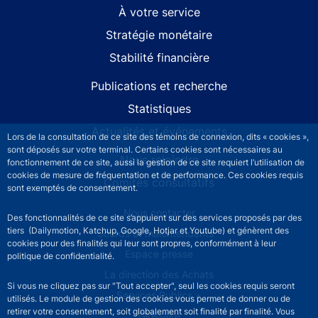
À votre service
Stratégie monétaire
Stabilité financière
Publications et recherche
Statistiques
Actualités et événements
Lors de la consultation de ce site des témoins de connexion, dits « cookies »,
sont déposés sur votre terminal. Certains cookies sont nécessaires au
Nous rejoindre
fonctionnement de ce site, aussi la gestion de ce site requiert l’utilisation de
cookies de mesure de fréquentation et de performance. Ces cookies requis
Comités consultatifs
sont exemptés de consentement.
Footer secondary menu
Nous contacter
Des fonctionnalités de ce site s’appuient sur des services proposés par des
tiers (Dailymotion, Katchup, Google, Hotjar et Youtube) et génèrent des
Sourds et malentendants
cookies pour des finalités qui leur sont propres, conformément à leur
Espace presse
politique de confidentialité.
La direction des Achats
Si vous ne cliquez pas sur "Tout accepter", seul les cookies requis seront
Services Publics +
utilisés. Le module de gestion des cookies vous permet de donner ou de
retirer votre consentement, soit globalement soit finalité par finalité. Vous
Glossaire