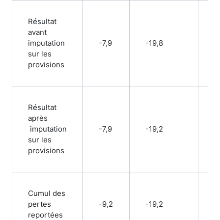
Résultat
avant
imputation
-7,9
-19,8
-
sur les
provisions
Résultat
après
imputation
-7,9
-19,2
-
sur les
provisions
Cumul des
pertes
-9,2
-19,2
-
reportées