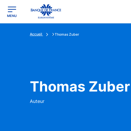
egion
Banque de France - Menu Principal
MENU
Accueil
Thomas Zuber
Thomas Zuber
Auteur