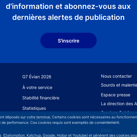
d'information et abonnez-vous aux
dernières alertes de publication
S'inscrire
Footer secondary
Nous contacter
G7 Évian 2026
Sourds et malent
À votre service
Espace presse
Stabilité financière
La direction des 
Statistiques
Services Publics 
sont déposés sur votre terminal. Certains cookies sont nécessaires au fonctionneme
Nous rejoindre
Glossaire
n et de performance. Ces cookies requis sont exemptés de consentement.
FAQs
rs (Dailymotion, Katchup, Google, Hotjar et Youtube) et génèrent des cookies pour 