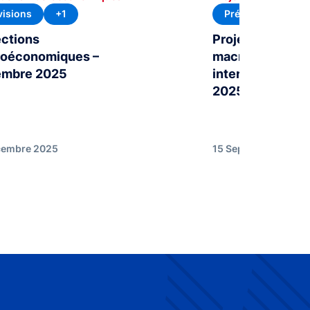
visions
+1
Prévisions
+1
ections
Projections
oéconomiques –
macroéconomi
mbre 2025
intermédiaires 
2025
cembre 2025
15 Septembre 2025