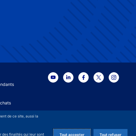
 menu
endants
Achats
+
nt de ce site, aussi la
des finalités qui leur sont
Tout accepter
Tout refuser