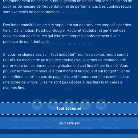
fonctionnement de ce site, aussi la gestion de ce site requiert l’utilisation de
cookies de mesure de fréquentation et de performance. Ces cookies requis
Nous rejoindre
sont exemptés de consentement.
Comités consultatifs
Des fonctionnalités de ce site s’appuient sur des services proposés par des
tiers (Dailymotion, Katchup, Google, Hotjar et Youtube) et génèrent des
Footer secondary menu
Nous contacter
cookies pour des finalités qui leur sont propres, conformément à leur
politique de confidentialité.
Sourds et malentendants
Espace presse
Si vous ne cliquez pas sur "Tout accepter", seul les cookies requis seront
utilisés. Le module de gestion des cookies vous permet de donner ou de
La direction des Achats
retirer votre consentement, soit globalement soit finalité par finalité. Vous
Services Publics +
pouvez retrouver ce module à tout moment en cliquant sur l’onglet "Centre
de confidentialité" en bas de page. Vos préférences sont conservées pour
Glossaire
une durée de 6 mois. Elles ne sont pas cédées à des tiers ni utilisées à
d'autres fins.
FAQs
Tout accepter
Footer legal notice menu
Mentions légales
Accessibilité partiellement conforme
Aide
Tout refuser
Protection des données
Gestion des cookies
Plan du site