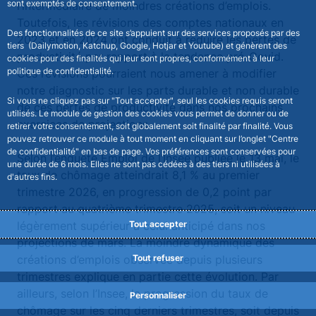
sont exemptés de consentement.
l’intermédiaire de moindres créations d’emplois.
Toutefois, les révisions des comptes nationaux en
Des fonctionnalités de ce site s’appuient sur des services proposés par des
2023 et en 2024 ont conduit à réduire les pertes de
tiers (Dailymotion, Katchup, Google, Hotjar et Youtube) et génèrent des
productivité par rapport à la tendance pré-Covid.
cookies pour des finalités qui leur sont propres, conformément à leur
politique de confidentialité.
Ces révisions pourraient nous amener à modifier
notre diagnostic sur les parts durable et non durable
Si vous ne cliquez pas sur "Tout accepter", seul les cookies requis seront
de ces pertes de productivité dans nos prochains
utilisés. Le module de gestion des cookies vous permet de donner ou de
exercices de projections.
retirer votre consentement, soit globalement soit finalité par finalité. Vous
pouvez retrouver ce module à tout moment en cliquant sur l’onglet "Centre
de confidentialité" en bas de page. Vos préférences sont conservées pour
Selon l’enquête Emploi de l’Insee publiée le 13 mai, le
une durée de 6 mois. Elles ne sont pas cédées à des tiers ni utilisées à
taux de chômage atteindrait 8,1 % au premier
d'autres fins.
trimestre 2026, en progression de 0,2 point par
rapport au quatrième trimestre 2025, soit un niveau
légèrement supérieur à celui anticipé dans nos
Tout accepter
projections de mars. La moindre dynamique des
créations d’emplois observée depuis plusieurs
Tout refuser
trimestres explique en partie cette évolution. Par
ailleurs, selon l’Insee, la progression du taux de
Personnaliser
chômage sur les cinq derniers trimestres, soit depuis