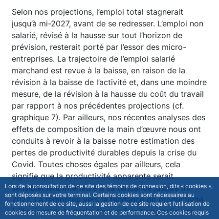
Selon nos projections, l’emploi total stagnerait
jusqu’à mi-2027, avant de se redresser. L’emploi non
salarié, révisé à la hausse sur tout l’horizon de
prévision, resterait porté par l’essor des micro-
entreprises. La trajectoire de l’emploi salarié
marchand est revue à la baisse, en raison de la
révision à la baisse de l’activité et, dans une moindre
mesure, de la révision à la hausse du coût du travail
par rapport à nos précédentes projections (cf.
graphique 7). Par ailleurs, nos récentes analyses des
effets de composition de la main d’œuvre nous ont
conduits à revoir à la baisse notre estimation des
pertes de productivité durables depuis la crise du
Covid. Toutes choses égales par ailleurs, cela
signifie que la productivité apparente serait
Lors de la consultation de ce site des témoins de connexion, dits « cookies »,
sensiblement inférieure à sa tendance jusqu’à mi-
sont déposés sur votre terminal. Certains cookies sont nécessaires au
2027. La remontée vers la tendance de productivité
fonctionnement de ce site, aussi la gestion de ce site requiert l’utilisation de
à l’horizon de la projection se ferait en partie par
cookies de mesure de fréquentation et de performance. Ces cookies requis