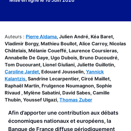
Mise en ligne le
16 Juin 2026
Auteurs :
Pierre Aldama
,
Julien André,
Kéa Baret,
Vladimir Borgy,
Mathieu Boullot,
Alice Carroy,
Nicolas
Châtelais,
Mélanie Coueffé,
Laurence Coursieras,
Annabelle De Gaye,
Ugo Dubois,
Bruno Ducoudré,
Tom Ducourant,
Lionel Giuliani,
Juliette Guillotin,
Caroline Jardet
,
Edouard Jousselin,
Yannick
Kalantzis
,
Sandrine Lecarpentier,
Circé Maillet,
Raphaël Martin,
Frulgence Noumagnon,
Sophie
Rivaud ,
Mylène Sabatini,
David Sabes,
Camille
Thubin,
Youssef Ulgazi,
Thomas Zuber
Afin d’apporter une contribution aux débats
économiques nationaux et européens, la
Banque de France diffuse périodiquement