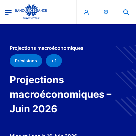
egion
Banque de France - Menu Principal
Aller au contenu principal
Projections macroéconomiques
Prévisions
+ 1
Projections
macroéconomiques –
Juin 2026