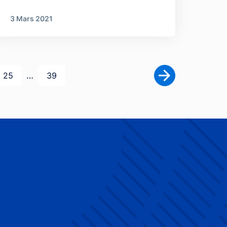
3 Mars 2021
Page
Dernière page
…
25
39
Page suivante