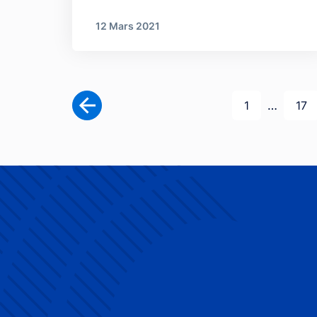
12 Mars 2021
Pagination
Première pag
Pag
…
1
17