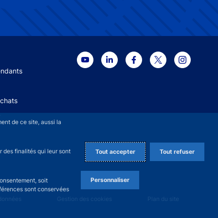
 menu
endants
Achats
+
nt de ce site, aussi la
des finalités qui leur sont
Tout accepter
Tout refuser
Personnaliser
consentement, soit
références sont conservées
 données
Gestion des cookies
Plan du site