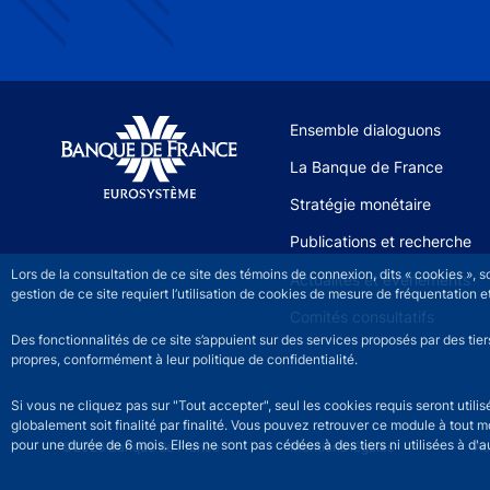
Site navigation
Ensemble dialoguons
La Banque de France
Stratégie monétaire
Publications et recherche
Lors de la consultation de ce site des témoins de connexion, dits « cookies », 
Actualités et événements
gestion de ce site requiert l’utilisation de cookies de mesure de fréquentatio
Comités consultatifs
Des fonctionnalités de ce site s’appuient sur des services proposés par des tie
propres, conformément à leur politique de confidentialité.
Si vous ne cliquez pas sur "Tout accepter", seul les cookies requis seront util
globalement soit finalité par finalité. Vous pouvez retrouver ce module à tout 
pour une durée de 6 mois. Elles ne sont pas cédées à des tiers ni utilisées à d'au
©2026 Banque de France
Footer legal notice men
Mentions légales
Ac