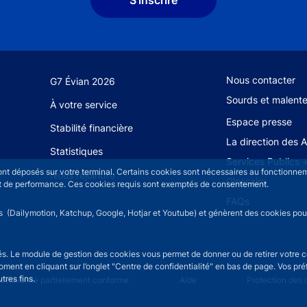
Footer secondary
Nous contacter
G7 Évian 2026
Sourds et malent
À votre service
Espace presse
Stabilité financière
La direction des 
Statistiques
Services Publics 
sont déposés sur votre terminal. Certains cookies sont nécessaires au fonctionneme
Nous rejoindre
Glossaire
n et de performance. Ces cookies requis sont exemptés de consentement.
FAQs
rs (Dailymotion, Katchup, Google, Hotjar et Youtube) et génèrent des cookies pour 
isés. Le module de gestion des cookies vous permet de donner ou de retirer votre 
moment en cliquant sur l’onglet "Centre de confidentialité" en bas de page. Vos p
tres fins.
u
cessibilité partiellement conforme
Aide
Protection des