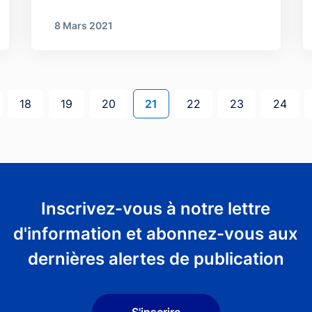
8 Mars 2021
e
e
Page
Page
Page
Page courante
Page
Page
Page
18
19
20
21
22
23
24
Inscrivez-vous à notre lettre
d'information et abonnez-vous aux
dernières alertes de publication
S'inscrire