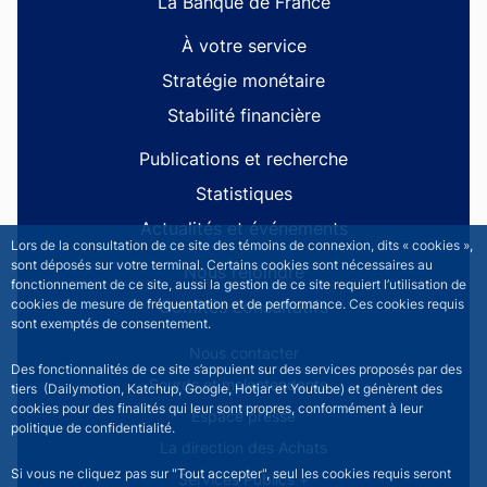
La Banque de France
À votre service
Stratégie monétaire
Stabilité financière
Publications et recherche
Statistiques
Actualités et événements
Lors de la consultation de ce site des témoins de connexion, dits « cookies »,
sont déposés sur votre terminal. Certains cookies sont nécessaires au
Nous rejoindre
fonctionnement de ce site, aussi la gestion de ce site requiert l’utilisation de
Comités consultatifs
cookies de mesure de fréquentation et de performance. Ces cookies requis
sont exemptés de consentement.
Footer secondary menu
Nous contacter
Des fonctionnalités de ce site s’appuient sur des services proposés par des
Sourds et malentendants
tiers (Dailymotion, Katchup, Google, Hotjar et Youtube) et génèrent des
cookies pour des finalités qui leur sont propres, conformément à leur
Espace presse
politique de confidentialité.
La direction des Achats
Si vous ne cliquez pas sur "Tout accepter", seul les cookies requis seront
Services Publics +