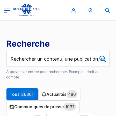
Aller au contenu principal
region
Banque de France - Menu Principal
Recherche
Appuyer sur entrée pour rechercher. Exemple : droit au
compte
Tous
Tous
26801
26801
Actualités
Actualités
486
486
Communiqués de presse
Communiqués de presse
1037
1037