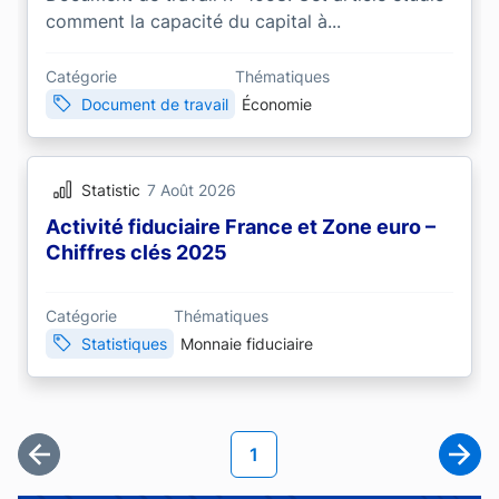
comment la capacité du capital à...
Catégorie
Thématiques
Document de travail
Économie
Statistic
7 Août 2026
Activité fiduciaire France et Zone euro –
Chiffres clés 2025
Catégorie
Thématiques
Statistiques
Monnaie fiduciaire
Pagination
Page courante
1
Première page
Page