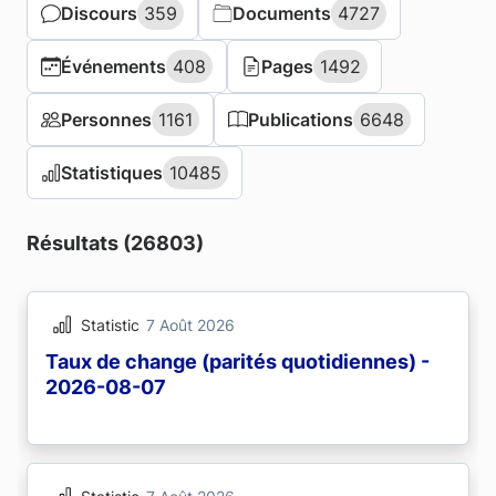
Discours
Discours
359
359
Documents
Documents
4727
4727
Événements
Événements
408
408
Pages
Pages
1492
1492
Personnes
Personnes
1161
1161
Publications
Publications
6648
6648
Statistiques
Statistiques
10485
10485
Résultats (26803)
Statistic
7 Août 2026
Taux de change (parités quotidiennes) -
2026-08-07