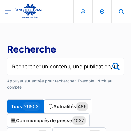
Aller au contenu principal
region
Banque de France - Menu Principal
Recherche
Appuyer sur entrée pour rechercher. Exemple : droit au
compte
Tous
Tous
26803
26803
Actualités
Actualités
486
486
Communiqués de presse
Communiqués de presse
1037
1037