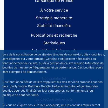
La Banque de France
À votre service
Stratégie monétaire
Stabilité financière
Publications et recherche
Statistiques
Actualités et événements
Lors de la consultation de ce site des témoins de connexion, dits « cookies »,
sont déposés sur votre terminal. Certains cookies sont nécessaires au
Nous rejoindre
fonctionnement de ce site, aussi la gestion de ce site requiert l’utilisation de
Comités consultatifs
cookies de mesure de fréquentation et de performance. Ces cookies requis
sont exemptés de consentement.
Footer secondary menu
Nous contacter
Des fonctionnalités de ce site s’appuient sur des services proposés par des
Sourds et malentendants
tiers (Dailymotion, Katchup, Google, Hotjar et Youtube) et génèrent des
cookies pour des finalités qui leur sont propres, conformément à leur
Espace presse
politique de confidentialité.
La direction des Achats
Si vous ne cliquez pas sur "Tout accepter", seul les cookies requis seront
Services Publics +