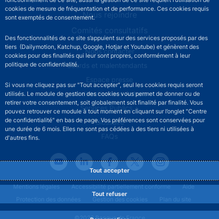
cookies de mesure de fréquentation et de performance. Ces cookies requis
Nous rejoindre
sont exemptés de consentement.
Comités consultatifs
Des fonctionnalités de ce site s’appuient sur des services proposés par des
tiers (Dailymotion, Katchup, Google, Hotjar et Youtube) et génèrent des
Footer secondary menu
Nous contacter
cookies pour des finalités qui leur sont propres, conformément à leur
politique de confidentialité.
Sourds et malentendants
Espace presse
Si vous ne cliquez pas sur "Tout accepter", seul les cookies requis seront
La direction des Achats
utilisés. Le module de gestion des cookies vous permet de donner ou de
retirer votre consentement, soit globalement soit finalité par finalité. Vous
Services Publics +
pouvez retrouver ce module à tout moment en cliquant sur l’onglet "Centre
de confidentialité" en bas de page. Vos préférences sont conservées pour
Glossaire
une durée de 6 mois. Elles ne sont pas cédées à des tiers ni utilisées à
FAQs
d'autres fins.
Tout accepter
Footer legal notice menu
Mentions légales
Accessibilité partiellement conforme
Aide
Tout refuser
Protection des données
Gestion des cookies
Plan du site
©2026 Banque de France