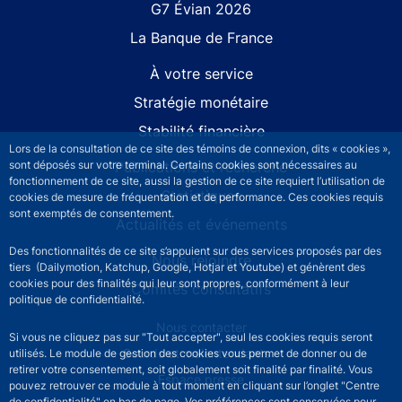
G7 Évian 2026
La Banque de France
À votre service
Stratégie monétaire
Stabilité financière
Lors de la consultation de ce site des témoins de connexion, dits « cookies »,
sont déposés sur votre terminal. Certains cookies sont nécessaires au
Publications et recherche
fonctionnement de ce site, aussi la gestion de ce site requiert l’utilisation de
Statistiques
cookies de mesure de fréquentation et de performance. Ces cookies requis
sont exemptés de consentement.
Actualités et événements
Des fonctionnalités de ce site s’appuient sur des services proposés par des
Nous rejoindre
tiers (Dailymotion, Katchup, Google, Hotjar et Youtube) et génèrent des
cookies pour des finalités qui leur sont propres, conformément à leur
Comités consultatifs
politique de confidentialité.
Footer secondary menu
Nous contacter
Si vous ne cliquez pas sur "Tout accepter", seul les cookies requis seront
Sourds et malentendants
utilisés. Le module de gestion des cookies vous permet de donner ou de
retirer votre consentement, soit globalement soit finalité par finalité. Vous
Espace presse
pouvez retrouver ce module à tout moment en cliquant sur l’onglet "Centre
de confidentialité" en bas de page. Vos préférences sont conservées pour