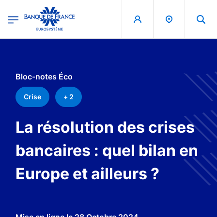
egion
Banque de France - Menu Principal
Aller au contenu principal
Bloc-notes Éco
Crise
+ 2
La résolution des crises
bancaires : quel bilan en
Europe et ailleurs ?