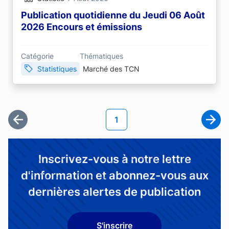
Publication quotidienne du Jeudi 06 Août
2026 Encours et émissions
Catégorie
Thématiques
Statistiques
Marché des TCN
Pagination
Page courante
1
Première page
Page
Inscrivez-vous à notre lettre
d'information et abonnez-vous aux
dernières alertes de publication
S'inscrire