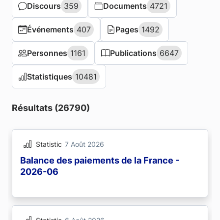
Discours
Discours
359
359
Documents
Documents
4721
4721
Événements
Événements
407
407
Pages
Pages
1492
1492
Personnes
Personnes
1161
1161
Publications
Publications
6647
6647
Statistiques
Statistiques
10481
10481
Résultats (26790)
Statistic
7 Août 2026
Balance des paiements de la France -
2026-06