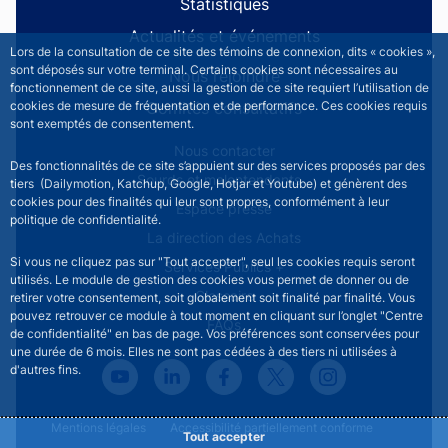
Statistiques
Actualités et événements
Lors de la consultation de ce site des témoins de connexion, dits « cookies »,
sont déposés sur votre terminal. Certains cookies sont nécessaires au
Nous rejoindre
fonctionnement de ce site, aussi la gestion de ce site requiert l’utilisation de
Comités consultatifs
cookies de mesure de fréquentation et de performance. Ces cookies requis
sont exemptés de consentement.
Footer secondary menu
Nous contacter
Des fonctionnalités de ce site s’appuient sur des services proposés par des
Sourds et malentendants
tiers (Dailymotion, Katchup, Google, Hotjar et Youtube) et génèrent des
cookies pour des finalités qui leur sont propres, conformément à leur
Espace presse
politique de confidentialité.
La direction des Achats
Si vous ne cliquez pas sur "Tout accepter", seul les cookies requis seront
Services Publics +
utilisés. Le module de gestion des cookies vous permet de donner ou de
Glossaire
retirer votre consentement, soit globalement soit finalité par finalité. Vous
pouvez retrouver ce module à tout moment en cliquant sur l’onglet "Centre
FAQs
de confidentialité" en bas de page. Vos préférences sont conservées pour
une durée de 6 mois. Elles ne sont pas cédées à des tiers ni utilisées à
d'autres fins.
Footer legal notice menu
Mentions légales
Accessibilité partiellement conforme
Tout accepter