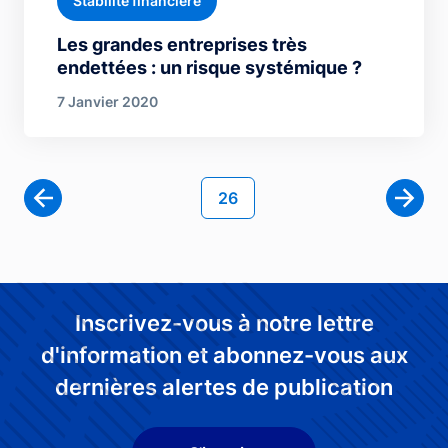
Stabilité financière
Les grandes entreprises très
endettées : un risque systémique ?
7 Janvier 2020
Pagination
Page courante
26
Page 
Inscrivez-vous à notre lettre
d'information et abonnez-vous aux
dernières alertes de publication