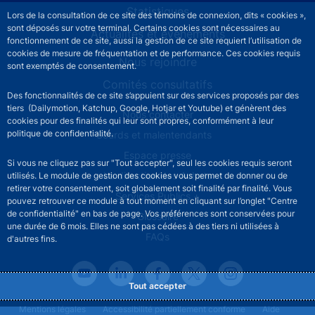
Statistiques
Lors de la consultation de ce site des témoins de connexion, dits « cookies »,
sont déposés sur votre terminal. Certains cookies sont nécessaires au
Actualités et événements
fonctionnement de ce site, aussi la gestion de ce site requiert l’utilisation de
cookies de mesure de fréquentation et de performance. Ces cookies requis
Nous rejoindre
sont exemptés de consentement.
Comités consultatifs
Des fonctionnalités de ce site s’appuient sur des services proposés par des
tiers (Dailymotion, Katchup, Google, Hotjar et Youtube) et génèrent des
Footer secondary menu
Nous contacter
cookies pour des finalités qui leur sont propres, conformément à leur
politique de confidentialité.
Sourds et malentendants
Espace presse
Si vous ne cliquez pas sur "Tout accepter", seul les cookies requis seront
La direction des Achats
utilisés. Le module de gestion des cookies vous permet de donner ou de
retirer votre consentement, soit globalement soit finalité par finalité. Vous
Services Publics +
pouvez retrouver ce module à tout moment en cliquant sur l’onglet "Centre
de confidentialité" en bas de page. Vos préférences sont conservées pour
Glossaire
une durée de 6 mois. Elles ne sont pas cédées à des tiers ni utilisées à
FAQs
d'autres fins.
Tout accepter
Footer legal notice menu
Mentions légales
Accessibilité partiellement conforme
Aide