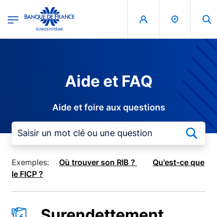
egion
Banque de France - Menu Principal
Aller au contenu principal
Aide et FAQ
Aide et foire aux questions
Exemples:
Où trouver son RIB ?
Qu'est-ce que
le FICP ?
Surendettement