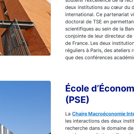
soutenir l’excellence de la re
deux institutions au cœur du 
international. Ce partenariat
doctoral de TSE en permettant
scientifiques au sein de la Ba
conjointe de leur directeur de
de France. Les deux institutio
réguliers à Paris, des ateliers 
que des conférences académiq
École d’Économi
(PSE)
La
Chaire Macroéconomie Inte
les interactions des deux insti
recherche dans le domaine de 