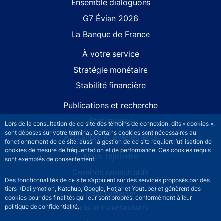
Site navigation
Ensemble dialoguons
G7 Évian 2026
La Banque de France
À votre service
Stratégie monétaire
Stabilité financière
Publications et recherche
Statistiques
Lors de la consultation de ce site des témoins de connexion, dits « cookies »,
sont déposés sur votre terminal. Certains cookies sont nécessaires au
Actualités et événements
fonctionnement de ce site, aussi la gestion de ce site requiert l’utilisation de
cookies de mesure de fréquentation et de performance. Ces cookies requis
Nous rejoindre
sont exemptés de consentement.
Comités consultatifs
Des fonctionnalités de ce site s’appuient sur des services proposés par des
tiers (Dailymotion, Katchup, Google, Hotjar et Youtube) et génèrent des
Footer secondary menu
Nous contacter
cookies pour des finalités qui leur sont propres, conformément à leur
politique de confidentialité.
Sourds et malentendants