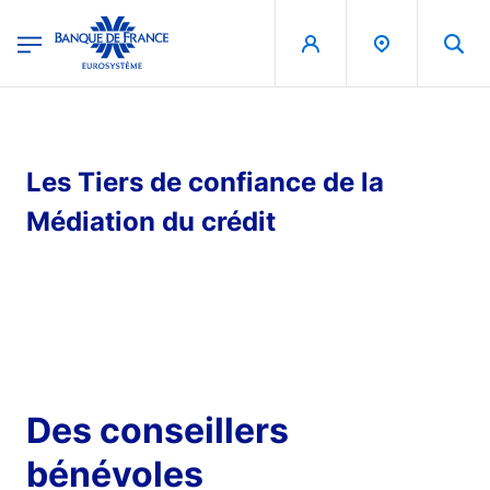
egion
Banque de France - Menu Principal
Aller au contenu principal
Les Tiers de confiance de la
Médiation du crédit
Des conseillers
bénévoles