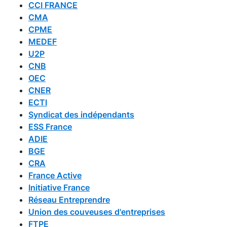
CCI FRANCE
CMA
CPME
MEDEF
U2P
CNB
OEC
CNER
ECTI
Syndicat des indépendants
ESS France
ADIE
BGE
CRA
France Active
Initiative France
Réseau Entreprendre
Union des couveuses d'entreprises
FTPE