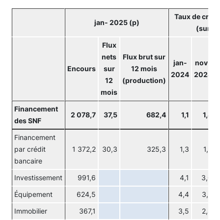
Taux de crois
jan- 2025 (p)
(sur un
Flux
nets
Flux brut sur
jan-
nov-
Encours
sur
12 mois
2024
2024
12
(production)
mois
Financement
2 078,7
37,5
682,4
1,1
1,4
des SNF
Financement
par crédit
1 372,2
30,3
325,3
1,3
1,7
bancaire
Investissement
991,6
4,1
3,0
Équipement
624,5
4,4
3,2
Immobilier
367,1
3,5
2,8