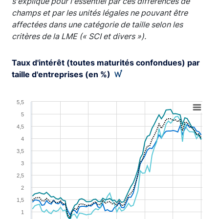
s'explique pour l'essentiel par ces différences de
champs et par les unités légales ne pouvant être
affectées dans une catégorie de taille selon les
critères de la LME (« SCI et divers »).
Taux d'intérêt (toutes maturités confondues) par
taille d'entreprises (en %)
Chart
5,5
5
Line chart with 4 lines.
4,5
View as data table, Chart
4
The chart has 1 X axis displaying XAxis.
3,5
The chart has 1 Y axis displaying YAxis. Range: 0.5 to 5
3
2,5
2
1,5
1