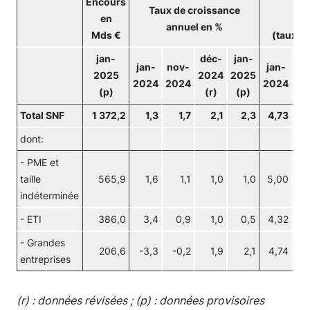
Encours
Co
Taux de croissance
en
annuel en %
Mds €
(taux d'
jan-
déc-
jan-
jan-
nov-
jan-
no
2025
2024
2025
2024
2024
2024
20
(p)
(r)
(p)
Total SNF
1 372,2
1,3
1,7
2,1
2,3
4,73
4
dont:
- PME et
taille
565,9
1,6
1,1
1,0
1,0
5,00
4
indéterminée
- ETI
386,0
3,4
0,9
1,0
0,5
4,32
4
- Grandes
206,6
-3,3
-0,2
1,9
2,1
4,74
3
entreprises
(r) : données révisées ; (p) : données provisoires