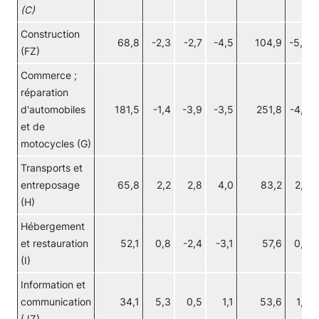
(C)
Construction
68,8
-2,3
-2,7
-4,5
104,9
-5,00
(FZ)
Commerce ;
réparation
d'automobiles
181,5
-1,4
-3,9
-3,5
251,8
-4,20
et de
motocycles (G)
Transports et
entreposage
65,8
2,2
2,8
4,0
83,2
2,20
(H)
Hébergement
et restauration
52,1
0,8
-2,4
-3,1
57,6
0,70
(I)
Information et
communication
34,1
5,3
0,5
1,1
53,6
1,70