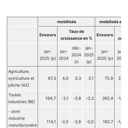
mobilisés
mobilisés et m
Taux de
Encours
Encours
croissance en %
croi
déc-
jan-
jan-
jan-
jan-
jan-
2024
2025
2025 (p)
2024
2025 (p)
2024
(r)
(p)
Agriculture,
sylviculture et
67,3
4,0
3,3
3,1
75,9
2,20
pêche (AZ)
Toutes
164,7
-3,1
-3,8
-3,2
262,4
-1,70
industries (BE)
- dont
Industrie
114,1
-2,5
-2,8
-3,0
182,7
-1,50
manufacturière