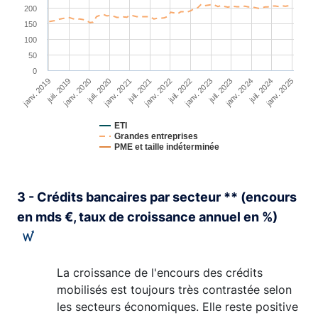
200
150
100
50
0
janv. 2019
janv. 2024
juil. 2022
janv. 2021
juil. 2019
juil. 2024
janv. 2023
juil. 2021
janv. 2020
janv. 2025
juil. 2023
janv. 2022
juil. 2020
ETI
Grandes entreprises
PME et taille indéterminée
End of interactive chart.
3 - Crédits bancaires par secteur ** (encours
en mds €, taux de croissance annuel en %)
La croissance de l'encours des crédits
mobilisés est toujours très contrastée selon
les secteurs économiques. Elle reste positive