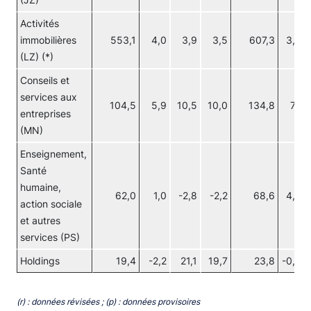
(JZ)
Activités
immobilières
553,1
4,0
3,9
3,5
607,3
3,60
(LZ) (*)
Conseils et
services aux
104,5
5,9
10,5
10,0
134,8
7,10
entreprises
(MN)
Enseignement,
Santé
humaine,
62,0
1,0
-2,8
-2,2
68,6
4,00
action sociale
et autres
services (PS)
Holdings
19,4
-2,2
21,1
19,7
23,8
-0,90
(r) : données révisées ; (p) : données provisoires