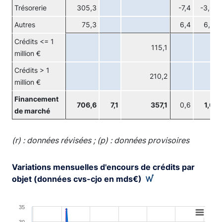
Trésorerie
305,3
-7,4
-3,6
Autres
75,3
6,4
6,7
Crédits <= 1
115,1
million €
Crédits > 1
210,2
million €
Financement
706,6
7,1
357,1
0,6
1,0
de marché
(r) : données révisées ; (p) : données provisoires
Variations mensuelles d'encours de crédits par
objet (données cvs-cjo en mds€)
Chart
35