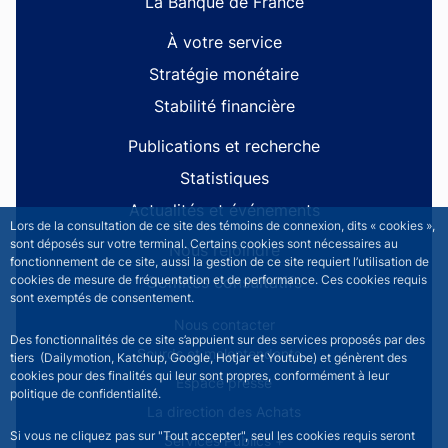
La Banque de France
À votre service
Stratégie monétaire
Stabilité financière
Publications et recherche
Statistiques
Actualités et événements
Lors de la consultation de ce site des témoins de connexion, dits « cookies »,
sont déposés sur votre terminal. Certains cookies sont nécessaires au
Nous rejoindre
fonctionnement de ce site, aussi la gestion de ce site requiert l’utilisation de
Comités consultatifs
cookies de mesure de fréquentation et de performance. Ces cookies requis
sont exemptés de consentement.
Footer secondary menu
Nous contacter
Des fonctionnalités de ce site s’appuient sur des services proposés par des
Sourds et malentendants
tiers (Dailymotion, Katchup, Google, Hotjar et Youtube) et génèrent des
cookies pour des finalités qui leur sont propres, conformément à leur
Espace presse
politique de confidentialité.
La direction des Achats
Si vous ne cliquez pas sur "Tout accepter", seul les cookies requis seront
Services Publics +