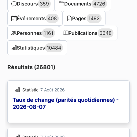
Discours
Discours
359
359
Documents
Documents
4726
4726
Événements
Événements
408
408
Pages
Pages
1492
1492
Personnes
Personnes
1161
1161
Publications
Publications
6648
6648
Statistiques
Statistiques
10484
10484
Résultats (26801)
Statistic
7 Août 2026
Taux de change (parités quotidiennes) -
2026-08-07