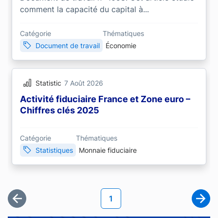
comment la capacité du capital à...
Catégorie
Thématiques
Document de travail
Économie
Statistic
7 Août 2026
Activité fiduciaire France et Zone euro –
Chiffres clés 2025
Catégorie
Thématiques
Statistiques
Monnaie fiduciaire
Pagination
Page courante
1
Première page
Page