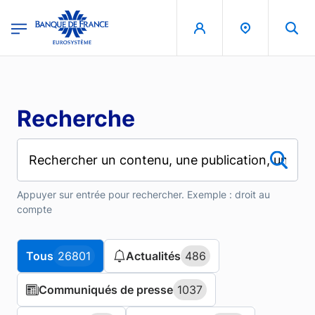
Aller au contenu principal
region
Banque de France - Menu Principal
Recherche
Appuyer sur entrée pour rechercher. Exemple : droit au
compte
Tous
Tous
26801
26801
Actualités
Actualités
486
486
Communiqués de presse
Communiqués de presse
1037
1037