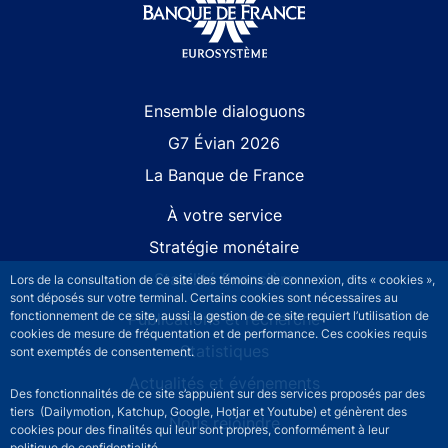
Site navigation
Ensemble dialoguons
G7 Évian 2026
La Banque de France
À votre service
Stratégie monétaire
Stabilité financière
Lors de la consultation de ce site des témoins de connexion, dits « cookies »,
sont déposés sur votre terminal. Certains cookies sont nécessaires au
fonctionnement de ce site, aussi la gestion de ce site requiert l’utilisation de
Publications et recherche
cookies de mesure de fréquentation et de performance. Ces cookies requis
Statistiques
sont exemptés de consentement.
Actualités et événements
Des fonctionnalités de ce site s’appuient sur des services proposés par des
tiers (Dailymotion, Katchup, Google, Hotjar et Youtube) et génèrent des
Nous rejoindre
cookies pour des finalités qui leur sont propres, conformément à leur
politique de confidentialité.