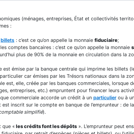
miques (ménages, entreprises, État et collectivités territor
mes :
s
billets
: c’est ce qu’on appelle la monnaie
fiduciaire
;
r les comptes bancaires : c’est ce qu’on appelle la monnaie
s
rd’hui plus de 90% de la monnaie en circulation dans la zo
e est émise par la banque centrale qui imprime les billets (l
particulier car émises par les Trésors nationaux dans la zo
le est, elle, créée par les banques commerciales, lorsque 
, entreprises, etc.) empruntent pour financer leurs activi
nque commerciale accorde un crédit à un
particulier
ou à u
 est inscrit sur le compte en banque de l’emprunteur : de l
omptable simplifié
).
t que «
les crédits font les dépôts
». L’emprunteur peut ensu
duciaire, par retrait d’espèces (pièces et billets), ou l’util