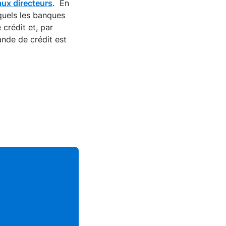
aux directeurs
. En
xquels les banques
 crédit et, par
ande de crédit est
2/4
Nombre de billets en euros fabri
livrés par la Banque de France e
%
milliard)