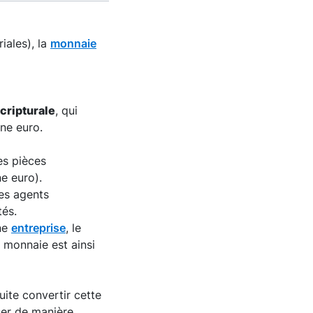
iales), la
monnaie
cripturale
, qui
ne euro.
es pièces
ne euro).
des agents
tés.
ne
entreprise
, le
a monnaie est ainsi
ite convertir cette
iser de manière