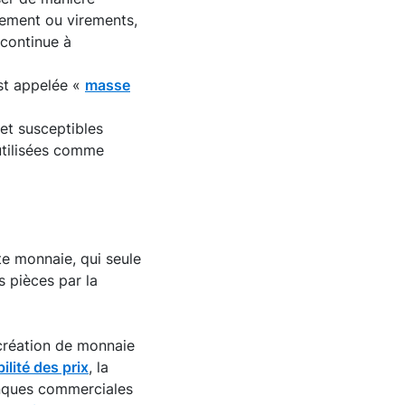
ement ou virements,
 continue à
st appelée «
masse
et susceptibles
utilisées comme
te monnaie, qui seule
s pièces par la
 création de monnaie
ilité des prix
, la
anques commerciales