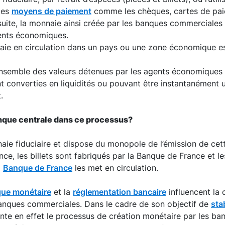
des
moyens de paiement
comme les chèques, cartes de pai
suite, la monnaie ainsi créée par les banques commerciales
gents économiques.
aie en circulation dans un pays ou une zone économique e
’ensemble des valeurs détenues par les agents économiques 
t converties en liquidités ou pouvant être instantanément 
.
anque centrale dans ce processus?
naie fiduciaire et dispose du monopole de l’émission de cet
nce, les billets sont fabriqués par la Banque de France et le
a
Banque de France
les met en circulation.
ique monétaire
et la
réglementation bancaire
influencent la
banques commerciales. Dans le cadre de son objectif de
stab
ente en effet le processus de création monétaire par les b