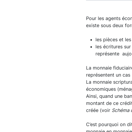
Pour les agents écono
existe sous deux for
les pièces et le
les écritures su
représente aujou
La monnaie fiduciair
représentent un cas 
La monnaie scriptura
économiques (ménages
Ainsi, quand une ba
montant de ce crédit
créée (voir
Schéma c
C’est pourquoi on di
monnaie en monnaie fi